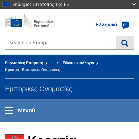
Επίσημος ιστότοπος της ΕΕ
Αρχική σελίδα - Ευρωπαϊκή Επιτροπή
Πηγαίνετε στο περιεχόμενο
Ελληνικά
EL
Search on Europa websites
You are here:
Ευρωπαϊκή Επιτροπή
…
Εθνικοί κατάλογοι
Κροατία - Εμπορικές Ονομασίες
Εμπορικές Ονομασίες
Μενού