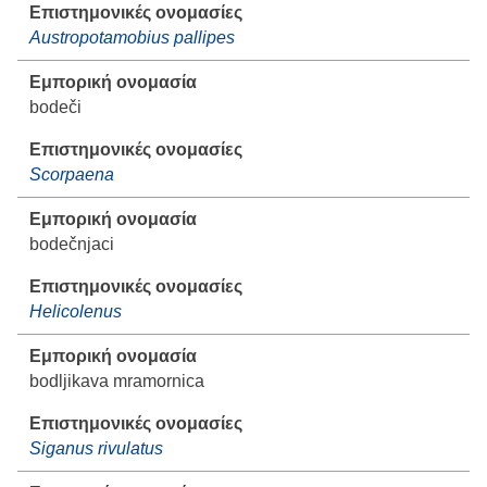
Austropotamobius pallipes
bodeči
Scorpaena
bodečnjaci
Helicolenus
bodljikava mramornica
Siganus rivulatus