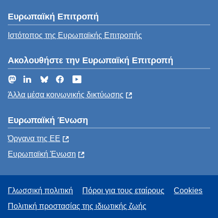
Ευρωπαϊκή Επιτροπή
Ιστότοπος της Ευρωπαϊκής Επιτροπής
Ακολουθήστε την Ευρωπαϊκή Επιτροπή
Mastodon
LinkedIn
Bluesky
Facebook
YouTube
Άλλα μέσα κοινωνικής δικτύωσης
Ευρωπαϊκή Ένωση
Όργανα της ΕΕ
Ευρωπαϊκή Ένωση
Γλωσσική πολιτική
Πόροι για τους εταίρους
Cookies
Πολιτική προστασίας της ιδιωτικής ζωής