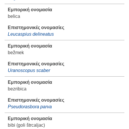
belica
Leucaspius delineatus
bežmek
Uranoscopus scaber
bezribica
Pseudorasbora parva
bibi (goli štrcaljac)