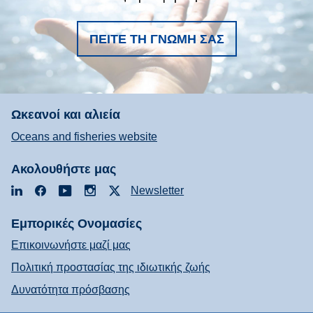
ΠΕΊΤΕ ΤΗ ΓΝΏΜΗ ΣΑΣ
Ωκεανοί και αλιεία
Oceans and fisheries website
Ακολουθήστε μας
LinkedIn
Facebook
YouTube
Instagram
X
Newsletter
Εμπορικές Ονομασίες
Επικοινωνήστε μαζί μας
Πολιτική προστασίας της ιδιωτικής ζωής
Δυνατότητα πρόσβασης