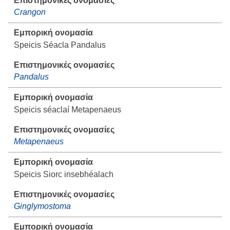
Crangon
Speicis Séacla Pandalus
Pandalus
Speicis séaclaí Metapenaeus
Metapenaeus
Speicis Siorc insebhéalach
Ginglymostoma