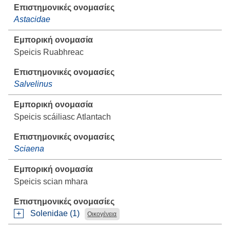
Astacidae
Speicis Ruabhreac
Salvelinus
Speicis scáiliasc Atlantach
Sciaena
Speicis scian mhara
Solenidae (1)
Οικογένεια