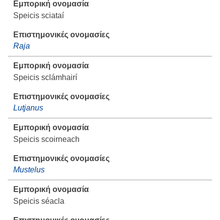
Speicis sciataí
Raja
Speicis sclámhairí
Lutjanus
Speicis scoirneach
Mustelus
Speicis séacla