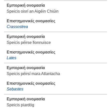
Speicis oisrí an Aigéin Chiúin
Crassostrea
Speicis péirse fionnuisce
Lates
Speicis péirsí mara Atlantacha
Sebastes
Speicis piardóg