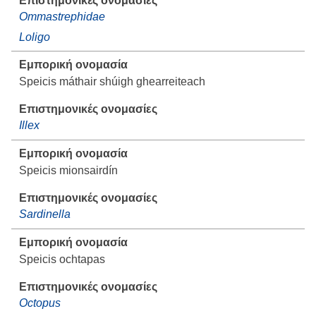
Ommastrephidae
Loligo
Speicis máthair shúigh ghearreiteach
Illex
Speicis mionsairdín
Sardinella
Speicis ochtapas
Octopus