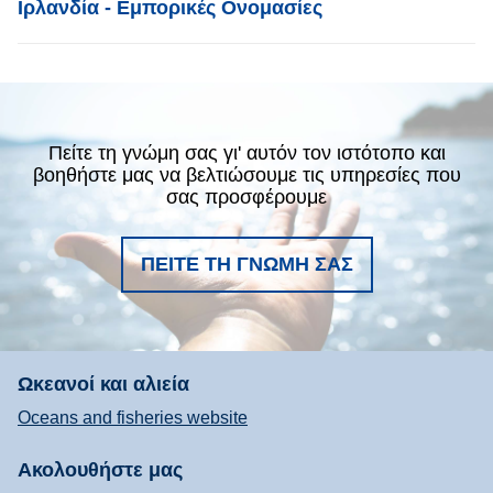
List item
Ιρλανδία - Εμπορικές Ονομασίες
Πείτε τη γνώμη σας γι' αυτόν τον ιστότοπο και
βοηθήστε μας να βελτιώσουμε τις υπηρεσίες που
σας προσφέρουμε
ΠΕΊΤΕ ΤΗ ΓΝΏΜΗ ΣΑΣ
Ωκεανοί και αλιεία
Oceans and fisheries website
Ακολουθήστε μας