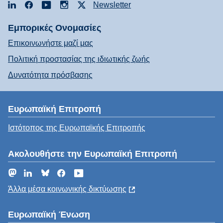
LinkedIn
Facebook
YouTube
Instagram
X
Newsletter
Εμπορικές Ονομασίες
Επικοινωνήστε μαζί μας
Πολιτική προστασίας της ιδιωτικής ζωής
Δυνατότητα πρόσβασης
Ευρωπαϊκή Επιτροπή
Ιστότοπος της Ευρωπαϊκής Επιτροπής
Ακολουθήστε την Ευρωπαϊκή Επιτροπή
Mastodon
LinkedIn
Bluesky
Facebook
YouTube
Άλλα μέσα κοινωνικής δικτύωσης
Ευρωπαϊκή Ένωση