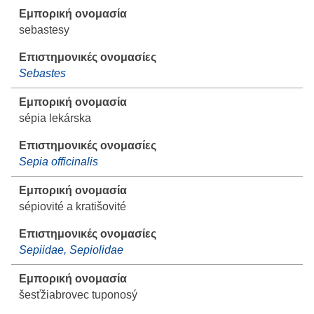
sebastesy
Sebastes
sépia lekárska
Sepia officinalis
sépiovité a kratišovité
Sepiidae, Sepiolidae
šesťžiabrovec tuponosý