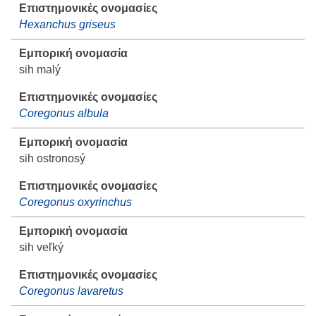
Hexanchus griseus
sih malý
Coregonus albula
sih ostronosý
Coregonus oxyrinchus
sih veľký
Coregonus lavaretus