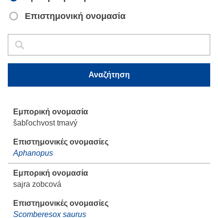
Επιστημονική ονομασία
Αναζήτηση
Αναζήτηση
Αναζήτηση
šabľochvost tmavý
Aphanopus
sajra zobcová
Scomberesox saurus