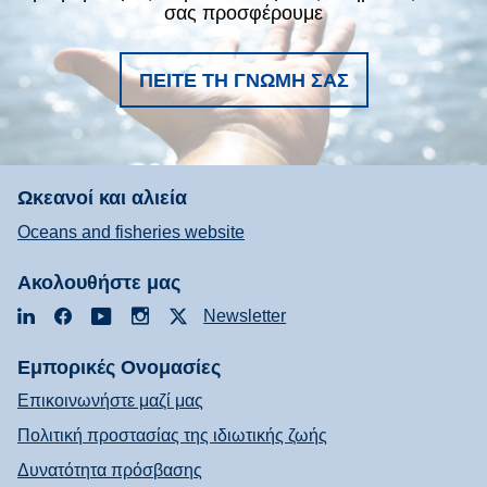
σας προσφέρουμε
ΠΕΊΤΕ ΤΗ ΓΝΏΜΗ ΣΑΣ
Ωκεανοί και αλιεία
Oceans and fisheries website
Ακολουθήστε μας
LinkedIn
Facebook
YouTube
Instagram
X
Newsletter
Εμπορικές Ονομασίες
Επικοινωνήστε μαζί μας
Πολιτική προστασίας της ιδιωτικής ζωής
Δυνατότητα πρόσβασης