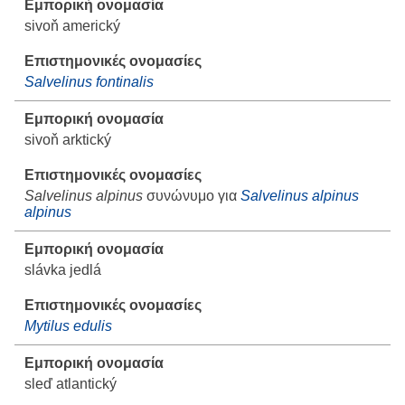
sivoň americký
Salvelinus fontinalis
sivoň arktický
Salvelinus alpinus
συνώνυμο για
Salvelinus alpinus
alpinus
slávka jedlá
Mytilus edulis
sleď atlantický