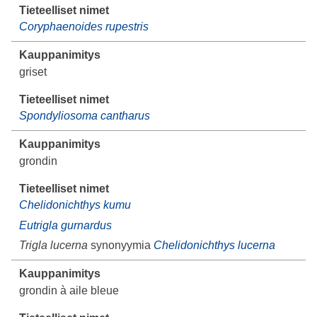
Coryphaenoides rupestris
griset
Spondyliosoma cantharus
grondin
Chelidonichthys kumu
Eutrigla gurnardus
Trigla lucerna
synonyymia
Chelidonichthys lucerna
grondin à aile bleue