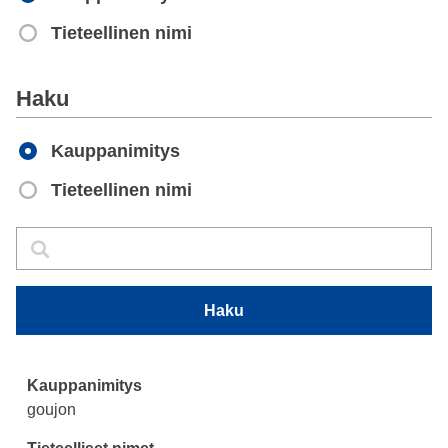
Tieteellinen nimi
Apply
Haku
Kauppanimitys
Tieteellinen nimi
Haku
Haku
Haku
goujon