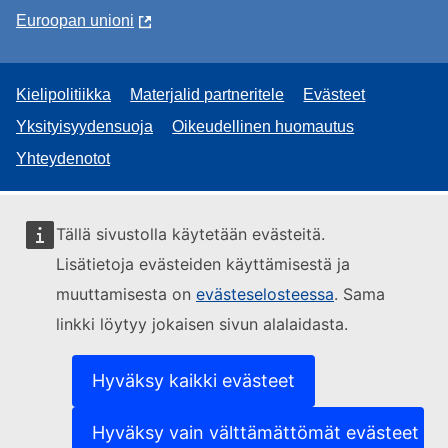
Euroopan unioni
Kielipolitiikka
Materjalid partneritele
Evästeet
Yksityisyydensuoja
Oikeudellinen huomautus
Yhteydenotot
Tällä sivustolla käytetään evästeitä.
Lisätietoja evästeiden käyttämisestä ja
muuttamisesta on
evästeselosteessa
. Sama
linkki löytyy jokaisen sivun alalaidasta.
Hyväksy kaikki evästeet
Hyväksy vain välttämättömät evästeet