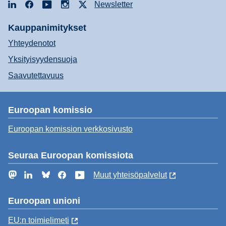
LinkedIn
Facebook
YouTube
Instagram
X
Newsletter
Kauppanimitykset
Yhteydenotot
Yksityisyydensuoja
Saavutettavuus
Euroopan komissio
Euroopan komission verkkosivusto
Seuraa Euroopan komissiota
Mastodon
LinkedIn
Bluesky
Facebook
YouTube
Muut yhteisöpalvelut
Euroopan unioni
EU:n toimielimeti