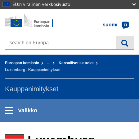
EU:n virallinen verkkosivusto
Etusivu - Euroopan komissio
Sisältöön
suomi
FI
Search on Europa websites
You are here:
Euroopan komissio
…
Kansalliset luettelot
Luxemburg - Kauppanimitykset
Kauppanimitykset
Valikko