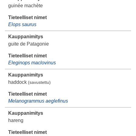
guinée machète
Elops saurus
guite de Patagonie
Eleginops maclovinus
haddock
(savustettu)
Melanogrammus aeglefinus
hareng