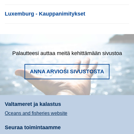
List item
Luxemburg - Kauppanimitykset
Palautteesi auttaa meitä kehittämään sivustoa
ANNA ARVIOSI SIVUSTOSTA
Valtameret ja kalastus
Oceans and fisheries website
Seuraa toimintaamme