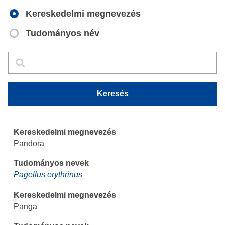
Kereskedelmi megnevezés
Tudományos név
Keresés
Keresés
Keresés
Pandora
Pagellus erythrinus
Panga