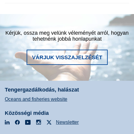
Kérjük, ossza meg velünk véleményét arról, hogyan
tehetnénk jobbá honlapunkat
VÁRJUK VISSZAJELZÉSÉT
Tengergazdálkodás, halászat
Oceans and fisheries website
Közösségi média
LinkedIn
Facebook
YouTube
Instagram
X
Newsletter