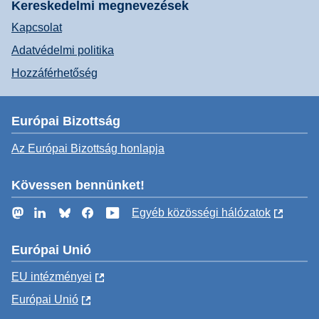
Kereskedelmi megnevezések
Kapcsolat
Adatvédelmi politika
Hozzáférhetőség
Európai Bizottság
Az Európai Bizottság honlapja
Kövessen bennünket!
Mastodon
LinkedIn
Bluesky
Facebook
YouTube
Egyéb közösségi hálózatok
Európai Unió
EU intézményei
Európai Unió