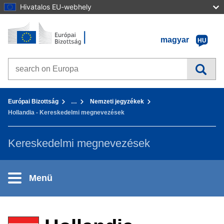
Hivatalos EU-webhely
Kezdőlap - Európai Bizottság
Tovább a tartalomhoz
magyar
HU
Search on Europa websites
You are here:
Európai Bizottság
…
Nemzeti jegyzékek
Hollandia - Kereskedelmi megnevezések
Kereskedelmi megnevezések
Menü