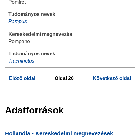
Pomfret
Pampus
Pompano
Trachinotus
Előző oldal
Oldal
20
Következő oldal
Adatforrások
List item
Hollandia - Kereskedelmi megnevezések