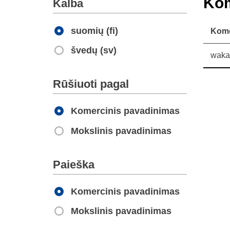
Kom
Kalba
suomių (fi)
Kome
švedų (sv)
wak
Apply
Rūšiuoti pagal
Komercinis pavadinimas
Mokslinis pavadinimas
Apply
Paieška
Komercinis pavadinimas
Mokslinis pavadinimas