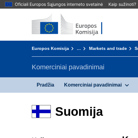
Oficiali Europos Sąjungos interneto svetainė
Kaip sužinoti?
Pradžia - Europos Komisija
Į turinį
You are here:
Europos Komisija
…
Markets and trade
S
Komerciniai pavadinimai
Pradžia
Komerciniai pavadinimai
Suomija