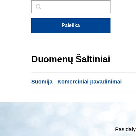
Paieška
Paieška
Paieška
Duomenų Šaltiniai
List item
Suomija - Komerciniai pavadinimai
Pasidaly