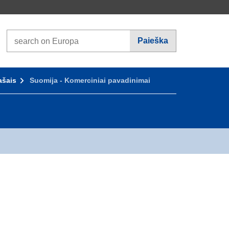
Search on Europa websites
Paieška
ašais
Suomija - Komerciniai pavadinimai