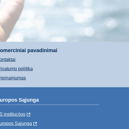
omerciniai pavadinimai
ontaktai
rivatumo politika
rieinamumas
uropos Sąjunga
S institucijоs
uropos Sąjunga