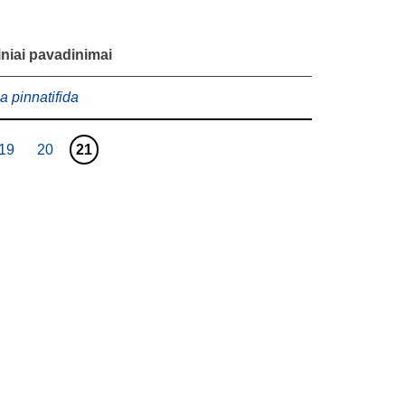
niai pavadinimai
a pinnatifida
Puslapis
Puslapis
19
20
21