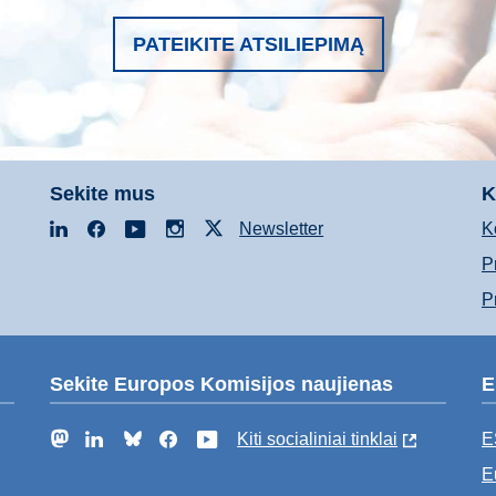
PATEIKITE ATSILIEPIMĄ
Sekite mus
K
LinkedIn
Facebook
YouTube
Instagram
X
Newsletter
K
P
P
Sekite Europos Komisijos naujienas
E
Mastodon
LinkedIn
Bluesky
Facebook
YouTube
Kiti socialiniai tinklai
E
E