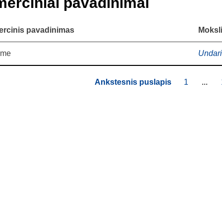
erciniai pavadinimai
rcinis pavadinimas
Moksli
ame
Undari
Puslapis
Ankstesnis puslapis
1
...