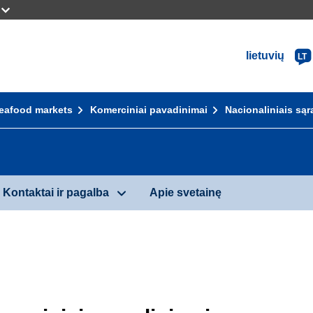
lietuvių
LT
eafood markets
Komerciniai pavadinimai
Nacionaliniais sąr
Kontaktai ir pagalba
Apie svetainę