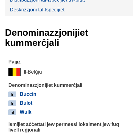
Deskrizzjoni tal-Ispeċijiet
Denominazzjonijiet
kummerċjali
Il-Belġju
Buccin
fr
Bulot
fr
Wulk
nl