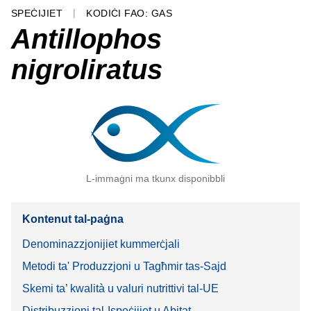
SPEĊIJIET
KODIĊI FAO: GAS
Antillophos
nigroliratus
L-immaġni ma tkunx disponibbli
Kontenut tal-paġna
Denominazzjonijiet kummerċjali
Metodi ta' Produzzjoni u Tagħmir tas-Sajd
Skemi ta’ kwalità u valuri nutrittivi tal-UE
Distribuzzjoni tal-Ispeċijiet u Abitat