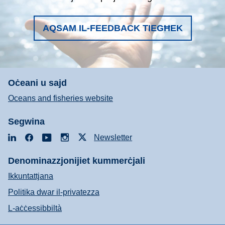
AQSAM IL-FEEDBACK TIEGĦEK
Oċeani u sajd
Oceans and fisheries website
Segwina
LinkedIn
Facebook
YouTube
Instagram
X
Newsletter
Denominazzjonijiet kummerċjali
Ikkuntattjana
Politika dwar il-privatezza
L-aċċessibbiltà