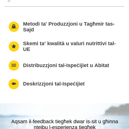
–
Metodi ta' Produzzjoni u Tagħmir tas-
Sajd
Skemi ta’ kwalità u valuri nutrittivi tal-
UE
Distribuzzjoni tal-Ispeċijiet u Abitat
Deskrizzjoni tal-Ispeċijiet
Aqsam il-feedback tiegħek dwar is-sit u għinna
ntejbu l-esperjenza tiegħek