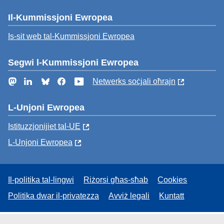
Il-Kummissjoni Ewropea
Is-sit web tal-Kummissjoni Ewropea
Segwi l-Kummissjoni Ewropea
Mastodon
LinkedIn
Bluesky
Facebook
YouTube
Netwerks soċjali oħrajn
L-Unjoni Ewropea
Istituzzjonijiet tal-UE
L-Unjoni Ewropea
Il-politika tal-lingwi
Riżorsi għas-sħab
Cookies
Politika dwar il-privatezza
Avviż legali
Kuntatt