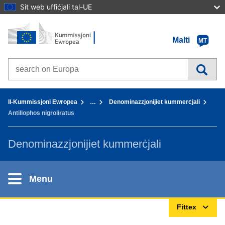
Sit web uffiċjali tal-UE
Paġna Ewlenija - Il-Kummissjoni Ewropea
Mur fil-kontenut
Malti
MT
Search on Europa websites
You are here:
Il-Kummissjoni Ewropea
…
Denominazzjonijiet kummerċjali
Antillophos nigroliratus
Denominazzjonijiet kummerċjali
Menu
Fittex