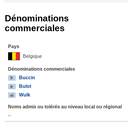
Dénominations
commerciales
Belgique
Buccin
fr
Bulot
fr
Wulk
nl
–