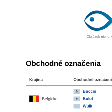
Obrázok nie je k
Obchodné označenia
Krajina
Obchodné označeni
Buccin
fr
Bulot
Belgicko
fr
Wulk
nl