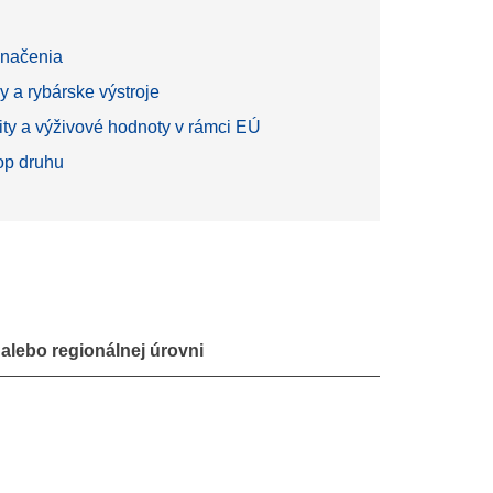
načenia
y a rybárske výstroje
ity a výživové hodnoty v rámci EÚ
top druhu
alebo regionálnej úrovni