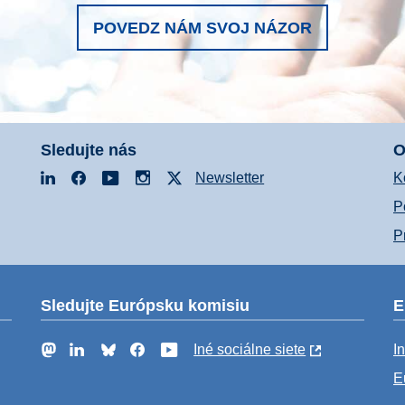
POVEDZ NÁM SVOJ NÁZOR
Sledujte nás
O
LinkedIn
Facebook
YouTube
Instagram
X
Newsletter
K
P
P
Sledujte Európsku komisiu
E
Mastodon
LinkedIn
Bluesky
Facebook
YouTube
Iné sociálne siete
I
E