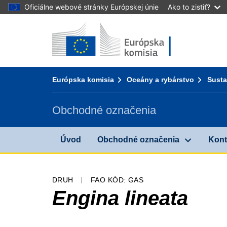
Oficiálne webové stránky Európskej únie
Ako to zistiť?
Úvod - Európska komisia
Prejsť na obsah
You are here:
Európska komisia
Oceány a rybárstvo
Susta
Obchodné označenia
Úvod
Obchodné označenia
Kont
DRUH
FAO KÓD: GAS
Engina lineata