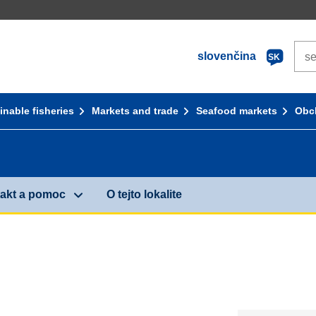
Sea
slovenčina
SK
inable fisheries
Markets and trade
Seafood markets
Obc
akt a pomoc
O tejto lokalite