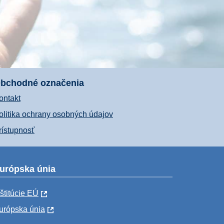
bchodné označenia
ontakt
olitika ochrany osobných údajov
rístupnosť
urópska únia
nštitúcie EÚ
urópska únia