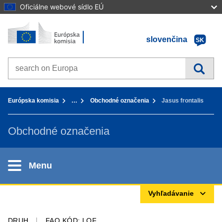
Oficiálne webové sídlo EÚ
Úvod - Európska komisia
Prejsť na obsah
slovenčina
SK
Search on Europa websites
You are here:
Európska komisia
…
Obchodné označenia
Jasus frontalis
Obchodné označenia
Menu
Vyhľadávanie
DRUH
FAO KÓD: LOF