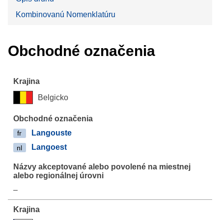
Kombinovanú Nomenklatúru
Obchodné označenia
Belgicko
Langouste
fr
Langoest
nl
–