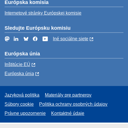
Európska komisia
Internetové stránky Európskej komisie
Sledujte Európsku komisiu
Mastodon
LinkedIn
Bluesky
Facebook
YouTube
Iné sociálne siete
Európska únia
Inštitúcie EÚ
Európska únia
Jazyková politika
Materiály pre partnerov
Súbory cookie
Politika ochrany osobných údajov
Právne upozornenie
Kontaktné údaje