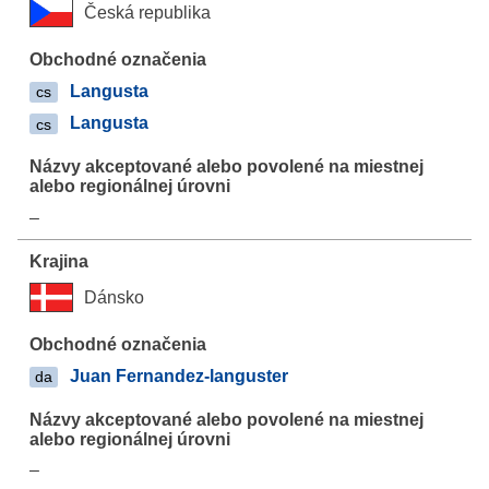
Česká republika
Langusta
cs
Langusta
cs
–
Dánsko
Juan Fernandez-languster
da
–