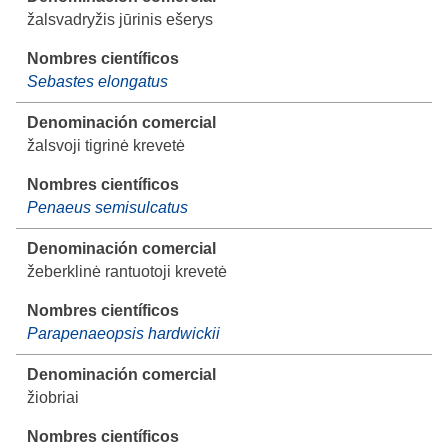
žalsvadryžis jūrinis ešerys
Sebastes elongatus
žalsvoji tigrinė krevetė
Penaeus semisulcatus
žeberklinė rantuotoji krevetė
Parapenaeopsis hardwickii
žiobriai