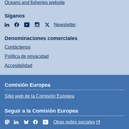
Oceans and fisheries website
Síganos
LinkedIn
Facebook
YouTube
Instagram
X
Newsletter
Denominaciones comerciales
Contáctenos
Política de privacidad
Accesibilidad
Comisión Europea
Sitio web de la Comisión Europea
Seguir a la Comisión Europea
Mastodon
LinkedIn
Bluesky
Facebook
YouTube
Otras redes sociales