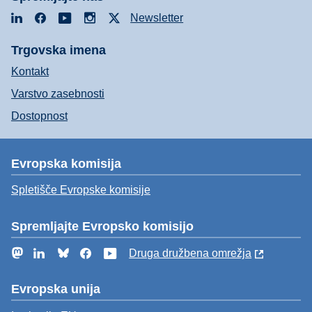
LinkedIn
Facebook
YouTube
Instagram
X
Newsletter
Trgovska imena
Kontakt
Varstvo zasebnosti
Dostopnost
Evropska komisija
Spletišče Evropske komisije
Spremljajte Evropsko komisijo
Mastodon
LinkedIn
Bluesky
Facebook
YouTube
Druga družbena omrežja
Evropska unija