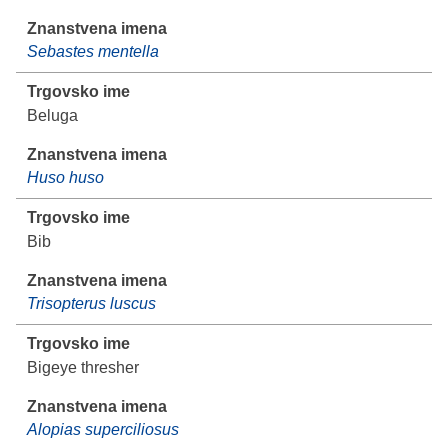
Sebastes mentella
Beluga
Huso huso
Bib
Trisopterus luscus
Bigeye thresher
Alopias superciliosus