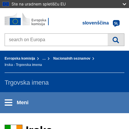
Ste na uradnem spletišču EU
Domov - Evropska komisija
Pojdi na vsebino
slovenščina
SL
Search on Europa websites
You are here:
Evropska komisija
…
Nacionalnih seznamov
Irska - Trgovska imena
Trgovska imena
Meni