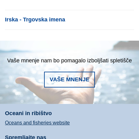
List item
Irska - Trgovska imena
Vaše mnenje nam bo pomagalo izboljšati spletišče
VAŠE MNENJE
Oceani in ribištvo
Oceans and fisheries website
Spremljajte nas