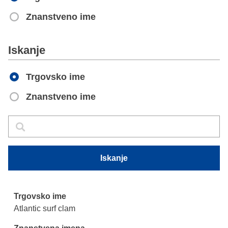
Znanstveno ime
Apply
Iskanje
Trgovsko ime
Znanstveno ime
Iskanje
Iskanje
Iskanje
Atlantic surf clam