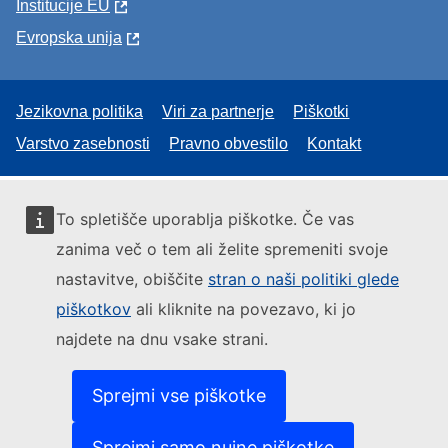
Institucije EU
Evropska unija
Jezikovna politika
Viri za partnerje
Piškotki
Varstvo zasebnosti
Pravno obvestilo
Kontakt
To spletišče uporablja piškotke. Če vas
zanima več o tem ali želite spremeniti svoje
nastavitve, obiščite
stran o naši politiki glede
piškotkov
ali kliknite na povezavo, ki jo
najdete na dnu vsake strani.
Sprejmi vse piškotke
Sprejmi samo nujne piškotke