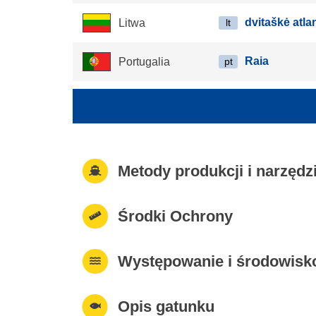
dvitaškė atlan
Litwa
lt
Raia
Portugalia
pt
Metody produkcji i narzęd
Środki Ochrony
Występowanie i środowisk
Opis gatunku