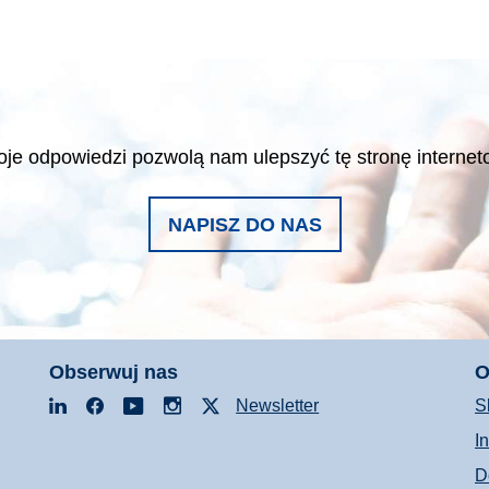
je odpowiedzi pozwolą nam ulepszyć tę stronę interne
NAPISZ DO NAS
Obserwuj nas
O
LinkedIn
Facebook
YouTube
Instagram
X
Newsletter
S
I
D