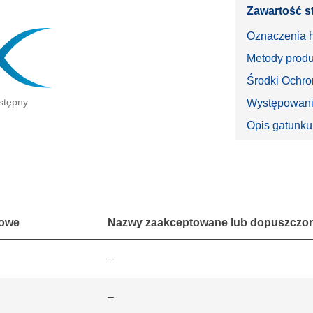
Zawartość s
Oznaczenia 
Metody produ
Środki Ochro
stępny
Występowanie
Opis gatunku
lowe
Nazwy zaakceptowane lub dopuszczone 
–
–