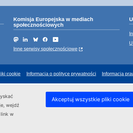
Komisja Europejska w mediach
U
społecznościowych
I
Mastodon
LinkedIn
Bluesky
Facebook
YouTube
U
Inne serwisy społecznościowe
liki cookie
Informacja o polityce prywatności
Informacja pr
zyskać
Akceptuj wszystkie pliki cookie
je, wejdź
 link w