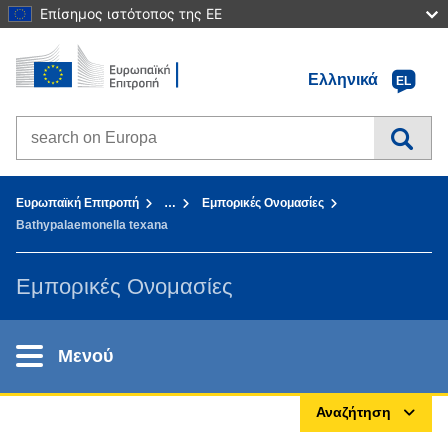
Επίσημος ιστότοπος της ΕΕ
Αρχική σελίδα - Ευρωπαϊκή Επιτροπή
Πηγαίνετε στο περιεχόμενο
Ελληνικά
EL
Search on Europa websites
You are here:
Ευρωπαϊκή Επιτροπή
…
Εμπορικές Ονομασίες
Bathypalaemonella texana
Εμπορικές Ονομασίες
Μενού
Αναζήτηση