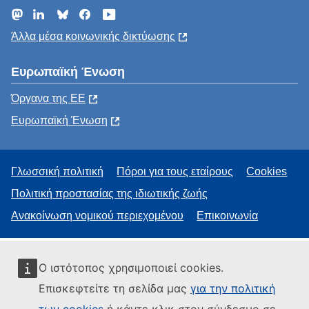
Mastodon
LinkedIn
Bluesky
Facebook
YouTube
Άλλα μέσα κοινωνικής δικτύωσης
Ευρωπαϊκή Ένωση
Όργανα της ΕΕ
Ευρωπαϊκή Ένωση
Γλωσσική πολιτική
Πόροι για τους εταίρους
Cookies
Πολιτική προστασίας της ιδιωτικής ζωής
Ανακοίνωση νομικού περιεχομένου
Επικοινωνία
Ο ιστότοπος χρησιμοποιεί cookies.
Επισκεφτείτε τη σελίδα μας
για την πολιτική