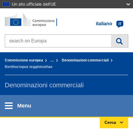
Un sito ufficiale dell’UE
Home - Commissione europea
Vai al contenuto
italiano
IT
Search on Europa websites
You are here:
Commissione europea
…
Denominazioni commerciali
Benthoctopus tegginmathae
Denominazioni commerciali
Menu
Cerca