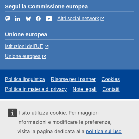
Segui la Commissione europea
Mastodon
LinkedIn
Bluesky
Facebook
YouTube
Altri social network
Unione europea
Istituzioni dell'UE
Unione europea
Politica linguistica
Risorse per i partner
Cookies
Politica in materia di privacy
Note legali
Contatti
Il sito utilizza cookie. Per maggiori
informazioni e modificare le preferenze,
visita la pagina dedicata alla
politica sull’uso