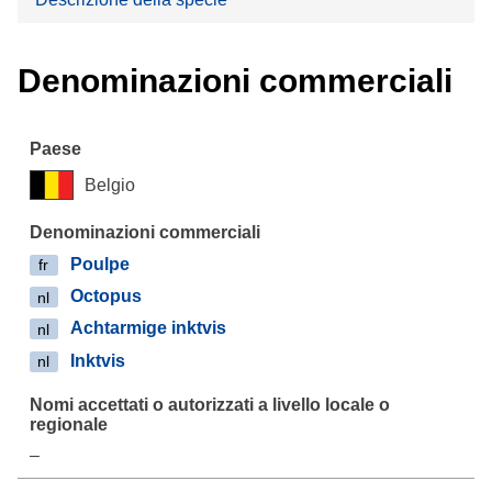
Denominazioni commerciali
Belgio
Poulpe
fr
Octopus
nl
Achtarmige inktvis
nl
Inktvis
nl
–