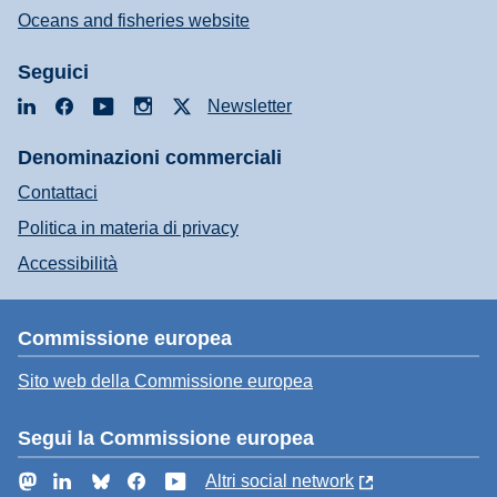
Oceans and fisheries website
Seguici
LinkedIn
Facebook
YouTube
Instagram
X
Newsletter
Denominazioni commerciali
Contattaci
Politica in materia di privacy
Accessibilità
Commissione europea
Sito web della Commissione europea
Segui la Commissione europea
Mastodon
LinkedIn
Bluesky
Facebook
YouTube
Altri social network