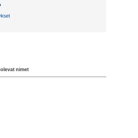
ö
ykset
ä olevat nimet