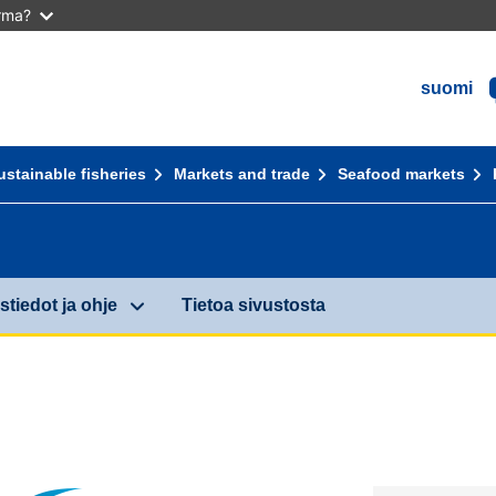
arma?
suomi
ustainable fisheries
Markets and trade
Seafood markets
stiedot ja ohje
Tietoa sivustosta