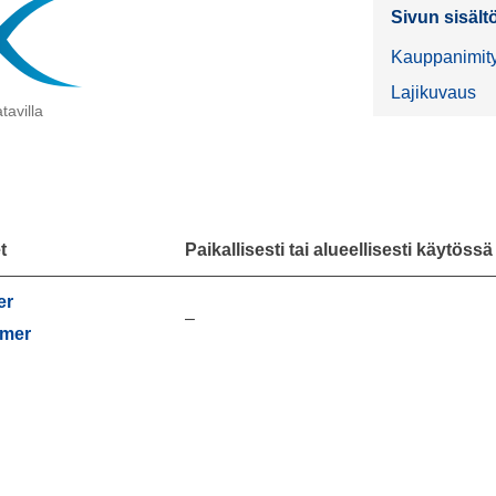
Sivun sisält
Kauppanimit
Lajikuvaus
tavilla
t
Paikallisesti tai alueellisesti käytöss
er
–
mer