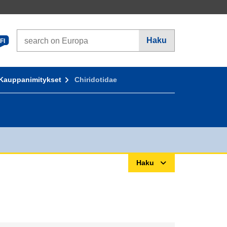
Search on Europa websites
Haku
FI
Kauppanimitykset
Chiridotidae
Haku