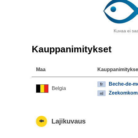
Kuvaa ei saa
Kauppanimitykset
Maa
Kauppanimitykse
Beche-de-m
fr
Belgia
Zeekomkom
nl
Lajikuvaus