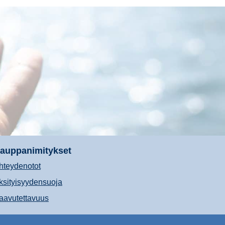
auppanimitykset
hteydenotot
ksityisyydensuoja
aavutettavuus