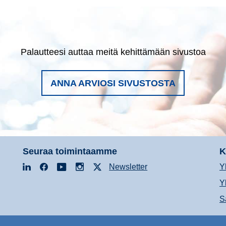
Palautteesi auttaa meitä kehittämään sivustoa
ANNA ARVIOSI SIVUSTOSTA
Seuraa toimintaamme
K
LinkedIn
Facebook
YouTube
Instagram
X
Newsletter
Y
Y
S