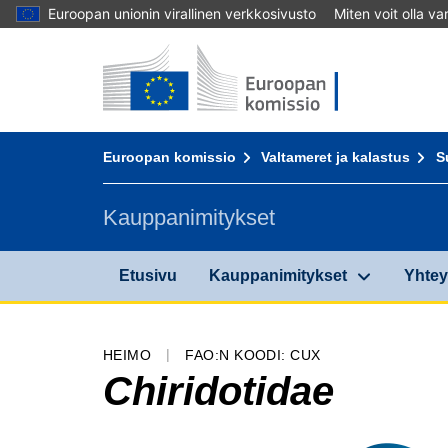
Euroopan unionin virallinen verkkosivusto
Miten voit olla v
Etusivu - Euroopan komissio
Sisältöön
You are here:
Euroopan komissio
Valtameret ja kalastus
S
Kauppanimitykset
Etusivu
Kauppanimitykset
Yhtey
HEIMO
FAO:N KOODI: CUX
Chiridotidae