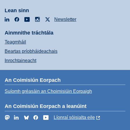
Lean sinn
LinkedIn
Facebook
YouTube
Instagram
X
Newsletter
Ainmnithe tráchtála
Teagmháil
Beartas príobháideachais
Inrochtaineacht
An Coimisiún Eorpach
Suíomh gréasáin an Choimisiúin Eorpaigh
An Coimisiún Eorpach a leanúint
Mastodon
LinkedIn
Bluesky
Facebook
YouTube
Líonraí sóisialta eile