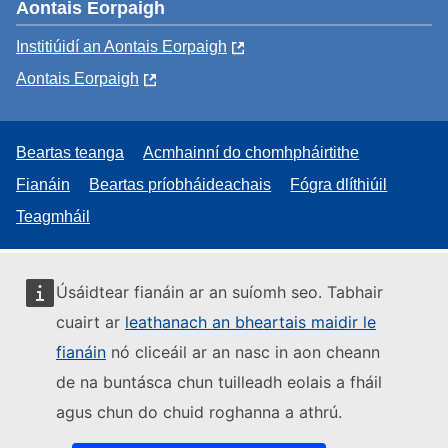
Aontais Eorpaigh
Institiúidí an Aontais Eorpaigh
Aontais Eorpaigh
Beartas teanga
Acmhainní do chomhpháirtithe
Fianáin
Beartas príobháideachais
Fógra dlíthiúil
Teagmháil
Úsáidtear fianáin ar an suíomh seo. Tabhair
cuairt ar
leathanach an bheartais maidir le
fianáin
nó cliceáil ar an nasc in aon cheann
de na buntásca chun tuilleadh eolais a fháil
agus chun do chuid roghanna a athrú.