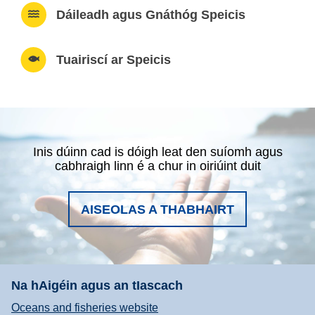
Dáileadh agus Gnáthóg Speicis
Tuairiscí ar Speicis
Inis dúinn cad is dóigh leat den suíomh agus
cabhraigh linn é a chur in oiriúint duit
AISEOLAS A THABHAIRT
Na hAigéin agus an tIascach
Oceans and fisheries website