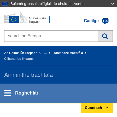
Suíomh gréasáin oifigiúil de chuid an Aontais
Baile - An Coimisiún Eorpach
Téigh chuig inneachar
Gaeilge
GA
Search on Europa websites
You are here:
An Coimisiún Eorpach
…
Ainmnithe tráchtála
Clibanarius lineatus
Ainmnithe tráchtála
Roghchlár
Cuardach