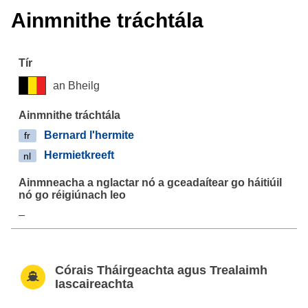
Ainmnithe tráchtála
an Bheilg
Bernard l'hermite
fr
Hermietkreeft
nl
–
Córais Tháirgeachta agus Trealaimh
Iascaireachta