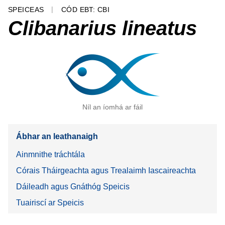
SPEICEAS
CÓD EBT: CBI
Clibanarius lineatus
Níl an íomhá ar fáil
Ábhar an leathanaigh
Ainmnithe tráchtála
Córais Tháirgeachta agus Trealaimh Iascaireachta
Dáileadh agus Gnáthóg Speicis
Tuairiscí ar Speicis