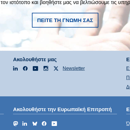
ν τον ιστότοπο και βοηθήστε μας να βελτιώσουμε τις υ
ΠΕΊΤΕ ΤΗ ΓΝΏΜΗ ΣΑΣ
Ακολουθήστε μας
Ε
LinkedIn
Facebook
YouTube
Instagram
X
Newsletter
Ε
Π
Δ
Ακολουθήστε την Ευρωπαϊκή Επιτροπή
Ε
Mastodon
LinkedIn
Bluesky
Facebook
YouTube
Ό