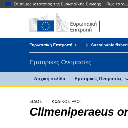
Επίσημος ιστότοπος της Ευρωπαϊκής Ένωσης
Πώς το γνω
Αρχική σελίδα - Ευρωπαϊκή Επιτροπή
Πηγαίνετε στο περιεχόμενο
You are here:
Ευρωπαϊκή Επιτροπή
…
Sustainable fisher
Εμπορικές Ονομασίες
Αρχική σελίδα
Εμπορικές Ονομασίες
ΕΊΔΟΣ
ΚΩΔΙΚΌΣ FAO: –
Climeniperaeus or