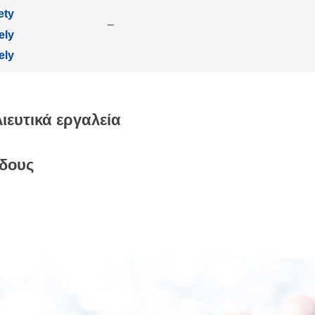
ety
–
ely
ely
ιευτικά εργαλεία
ίδους