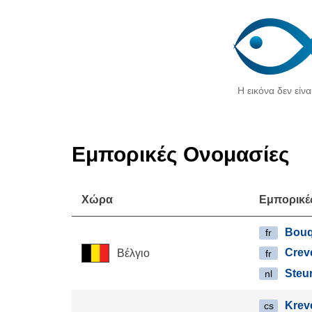
Η εικόνα δεν είνα
Εμπορικές Ονομασίες
Χώρα
Εμπορικέ
Bouq
fr
Crev
Βέλγιο
fr
Steu
nl
Krev
cs