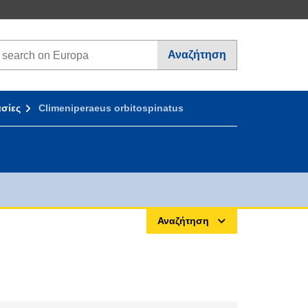
earch on Europa websites
Αναζήτηση
σίες
Climeniperaeus orbitospinatus
Αναζήτηση