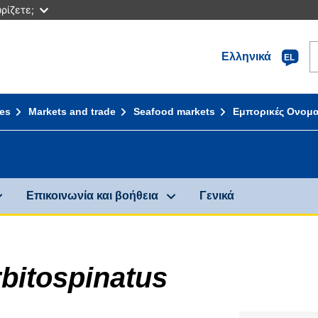
ρίζετε;
S
Ελληνικά
EL
ies
Markets and trade
Seafood markets
Εμπορικές Ονομα
Επικοινωνία και βοήθεια
Γενικά
bitospinatus