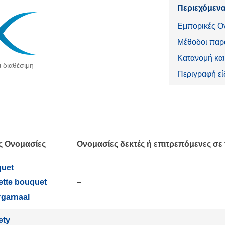
Περιεχόμενα
Εμπορικές Ο
Μέθοδοι παρα
Κατανομή και
ι διαθέσιμη
Περιγραφή ε
ς Ονομασίες
Ονομασίες δεκτές ή επιτρεπόμενες σε
uet
–
ette bouquet
rgarnaal
ety