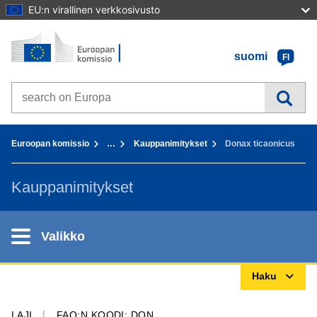
EU:n virallinen verkkosivusto
Etusivu - Euroopan komissio
Sisältöön
suomi
FI
Search on Europa websites
You are here:
Euroopan komissio
…
Kauppanimitykset
Donax ticaonicus
Kauppanimitykset
Valikko
Haku
LAJI
FAO:N KOODI: DON