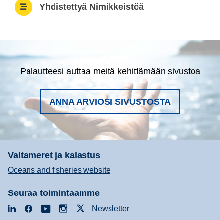
Yhdistettyä Nimikkeistöä
Palautteesi auttaa meitä kehittämään sivustoa
ANNA ARVIOSI SIVUSTOSTA
Valtameret ja kalastus
Oceans and fisheries website
Seuraa toimintaamme
LinkedIn
Facebook
YouTube
Instagram
X
Newsletter