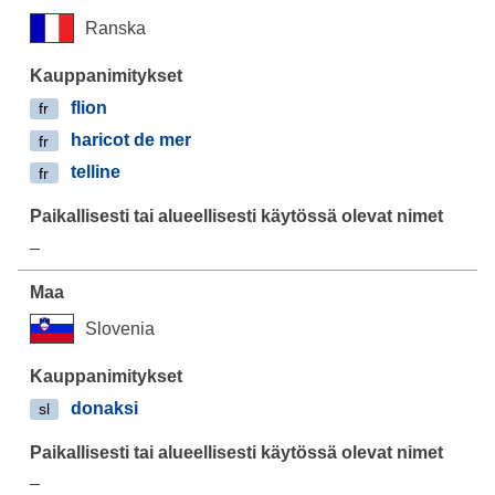
Ranska
flion
fr
haricot de mer
fr
telline
fr
–
Slovenia
donaksi
sl
–