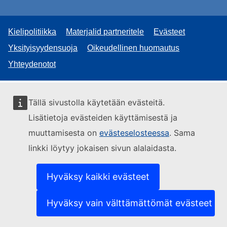
Kielipolitiikka
Materjalid partneritele
Evästeet
Yksityisyydensuoja
Oikeudellinen huomautus
Yhteydenotot
Tällä sivustolla käytetään evästeitä.
Lisätietoja evästeiden käyttämisestä ja
muuttamisesta on
evästeselosteessa
. Sama
linkki löytyy jokaisen sivun alalaidasta.
Hyväksy kaikki evästeet
Hyväksy vain välttämättömät evästeet