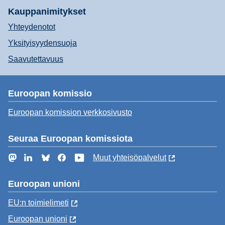
Kauppanimitykset
Yhteydenotot
Yksityisyydensuoja
Saavutettavuus
Euroopan komissio
Euroopan komission verkkosivusto
Seuraa Euroopan komissiota
Mastodon
LinkedIn
Bluesky
Facebook
YouTube
Muut yhteisöpalvelut
Euroopan unioni
EU:n toimielimeti
Euroopan unioni