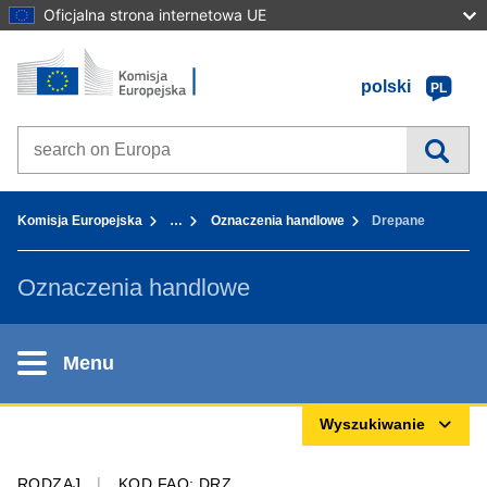
Oficjalna strona internetowa UE
Strona główna - Komisja Europejska
Przejdź do zawartości
polski
PL
Search on Europa websites
You are here:
Komisja Europejska
…
Oznaczenia handlowe
Drepane
Oznaczenia handlowe
Menu
Wyszukiwanie
RODZAJ
KOD FAO: DRZ