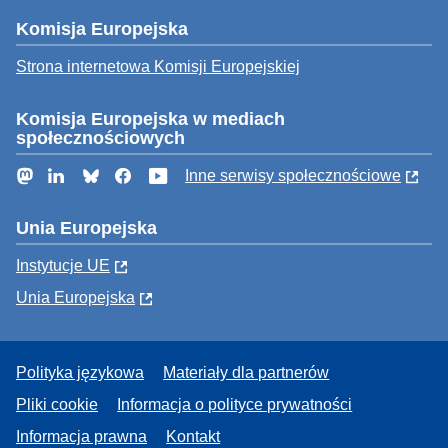
Komisja Europejska
Strona internetowa Komisji Europejskiej
Komisja Europejska w mediach
społecznościowych
Mastodon
LinkedIn
Bluesky
Facebook
YouTube
Inne serwisy społecznościowe
Unia Europejska
Instytucje UE
Unia Europejska
Polityka językowa
Materiały dla partnerów
Pliki cookie
Informacja o polityce prywatności
Informacja prawna
Kontakt