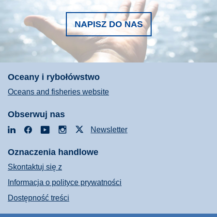
NAPISZ DO NAS
Oceany i rybołówstwo
Oceans and fisheries website
Obserwuj nas
LinkedIn
Facebook
YouTube
Instagram
X
Newsletter
Oznaczenia handlowe
Skontaktuj się z
Informacja o polityce prywatności
Dostępność treści