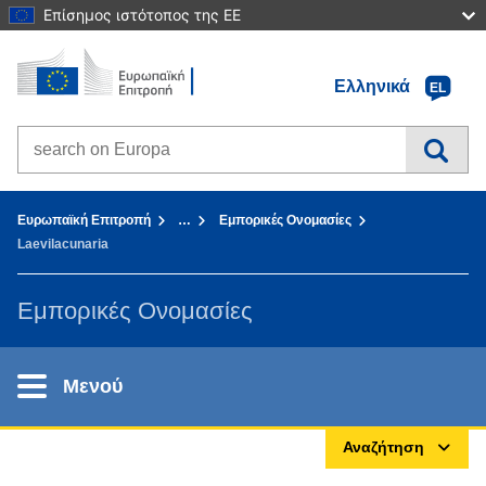
Επίσημος ιστότοπος της ΕΕ
Αρχική σελίδα - Ευρωπαϊκή Επιτροπή
Πηγαίνετε στο περιεχόμενο
Ελληνικά
EL
Search on Europa websites
You are here:
Ευρωπαϊκή Επιτροπή
…
Εμπορικές Ονομασίες
Laevilacunaria
Εμπορικές Ονομασίες
Μενού
Αναζήτηση