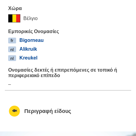
Βέλγιο
Bigorneau
fr
Alikruik
nl
Kreukel
nl
–
Περιγραφή είδους