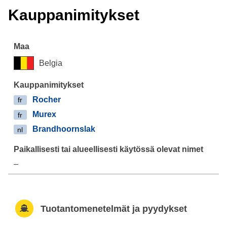
Kauppanimitykset
Belgia
Rocher
fr
Murex
fr
Brandhoornslak
nl
–
Tuotantomenetelmät ja pyydykset