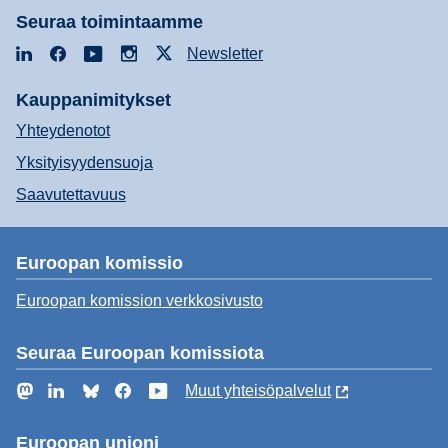
Seuraa toimintaamme
LinkedIn
Facebook
YouTube
Instagram
X
Newsletter
Kauppanimitykset
Yhteydenotot
Yksityisyydensuoja
Saavutettavuus
Euroopan komissio
Euroopan komission verkkosivusto
Seuraa Euroopan komissiota
Mastodon
LinkedIn
Bluesky
Facebook
YouTube
Muut yhteisöpalvelut
Euroopan unioni