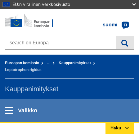
EU:n virallinen verkkosivusto
Etusivu - Euroopan komissio
Sisältöön
suomi
FI
Search on Europa websites
You are here:
Euroopan komissio
…
Kauppanimitykset
Leptotrophon rigidus
Kauppanimitykset
Valikko
Haku