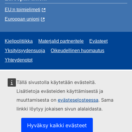
EU:n toimielimeti
Euroopan unioni
Kielipolitiikka
Materjalid partneritele
Evästeet
Yksityisyydensuoja
Oikeudellinen huomautus
Yhteydenotot
Tällä sivustolla käytetään evästeitä.
Lisätietoja evästeiden käyttämisestä ja
muuttamisesta on
evästeselosteessa
. Sama
linkki löytyy jokaisen sivun alalaidasta.
Hyväksy kaikki evästeet