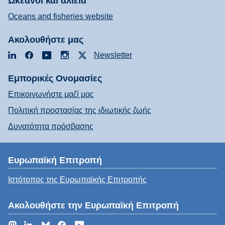
Ωκεανοί και αλιεία
Oceans and fisheries website
Ακολουθήστε μας
LinkedIn
Facebook
YouTube
Instagram
X
Newsletter
Εμπορικές Ονομασίες
Επικοινωνήστε μαζί μας
Πολιτική προστασίας της ιδιωτικής ζωής
Δυνατότητα πρόσβασης
Ευρωπαϊκή Επιτροπή
Ιστότοπος της Ευρωπαϊκής Επιτροπής
Ακολουθήστε την Ευρωπαϊκή Επιτροπή
Mastodon
LinkedIn
Bluesky
Facebook
YouTube