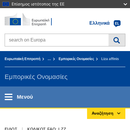
Επίσημος ιστότοπος της ΕΕ
Αρχική σελίδα - Ευρωπαϊκή Επιτροπή
Πηγαίνετε στο περιεχόμενο
Ελληνικά
EL
Search on Europa websites
You are here:
Ευρωπαϊκή Επιτροπή
…
Εμπορικές Ονομασίες
Liza affinis
Εμπορικές Ονομασίες
Μενού
Αναζήτηση
ΕΊΔΟΣ
ΚΩΔΙΚΌΣ FAO: LZZ