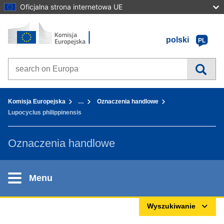
Oficjalna strona internetowa UE
Strona główna - Komisja Europejska
Przejdź do zawartości
polski
PL
Search on Europa websites
You are here:
Komisja Europejska
…
Oznaczenia handlowe
Lupocyclus philippinensis
Oznaczenia handlowe
Menu
Wyszukiwanie