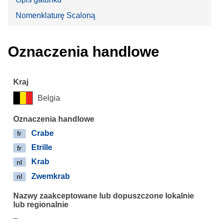
Nomenklaturę Scaloną
Oznaczenia handlowe
Belgia
Crabe
fr
Etrille
fr
Krab
nl
Zwemkrab
nl
–