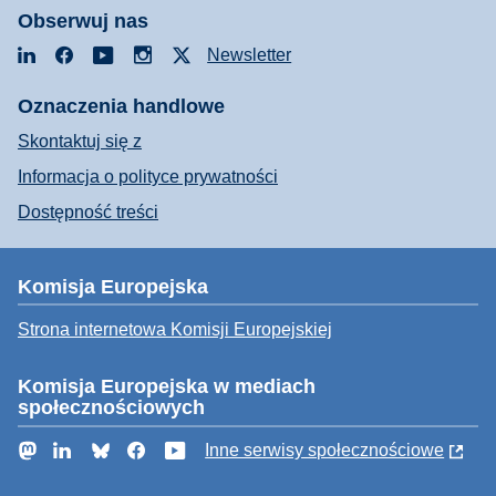
Obserwuj nas
LinkedIn
Facebook
YouTube
Instagram
X
Newsletter
Oznaczenia handlowe
Skontaktuj się z
Informacja o polityce prywatności
Dostępność treści
Komisja Europejska
Strona internetowa Komisji Europejskiej
Komisja Europejska w mediach
społecznościowych
Mastodon
LinkedIn
Bluesky
Facebook
YouTube
Inne serwisy społecznościowe