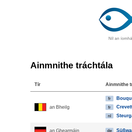
Níl an íomhá 
Ainmnithe tráchtála
Tír
Ainmnithe t
Bouqu
fr
Crevet
an Bheilg
fr
Steurg
nl
Süßwa
an Ghearmáin
de