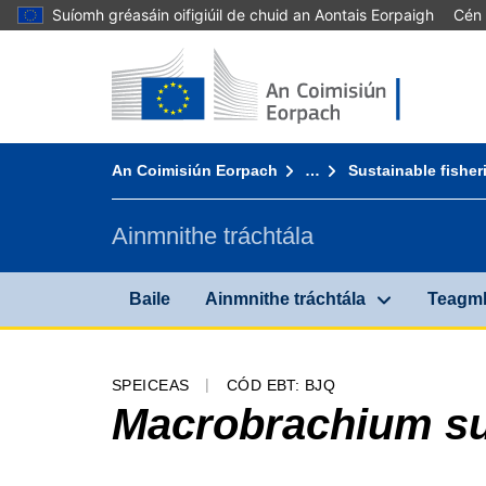
Suíomh gréasáin oifigiúil de chuid an Aontais Eorpaigh
Cén 
Baile - An Coimisiún Eorpach
Téigh chuig inneachar
You are here:
An Coimisiún Eorpach
…
Sustainable fisher
Ainmnithe tráchtála
Baile
Ainmnithe tráchtála
Teagmh
SPEICEAS
CÓD EBT: BJQ
Macrobrachium s