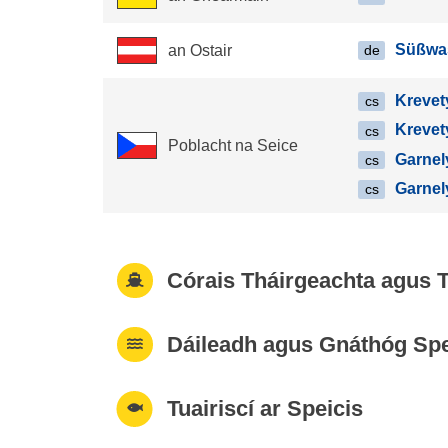
Süßwa
an Ostair
de
Krevet
cs
Krevet
cs
Poblacht na Seice
Garnel
cs
Garnel
cs
Córais Tháirgeachta agus T
Dáileadh agus Gnáthóg Spe
Tuairiscí ar Speicis