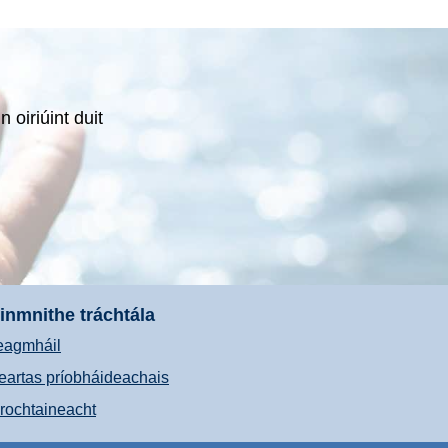
 oiriúint duit
inmnithe tráchtála
eagmháil
eartas príobháideachais
nrochtaineacht