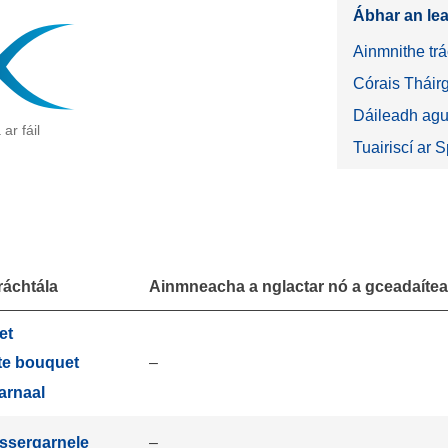
Ábhar an le
Ainmnithe trá
Córais Tháir
Dáileadh agu
ar fáil
Tuairiscí ar S
ráchtála
Ainmneacha a nglactar nó a gceadaítear 
et
–
te bouquet
arnaal
ssergarnele
–