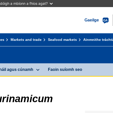
dóigh a mbíonn a fhios agat?
Gaeilge
GA
ies
Markets and trade
Seafood markets
Ainmnithe trácht
áil agus cúnamh
Faoin suíomh seo
urinamicum