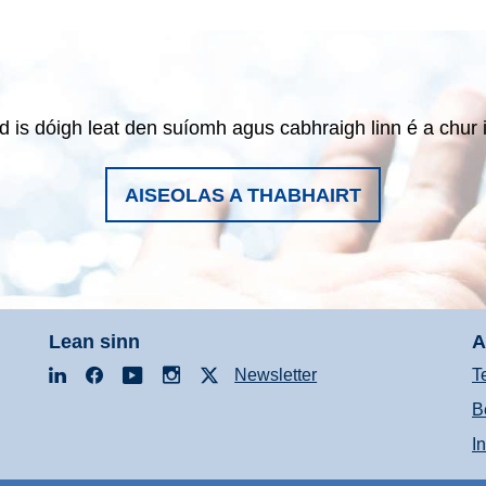
d is dóigh leat den suíomh agus cabhraigh linn é a chur in
AISEOLAS A THABHAIRT
Lean sinn
A
LinkedIn
Facebook
YouTube
Instagram
X
Newsletter
T
B
I