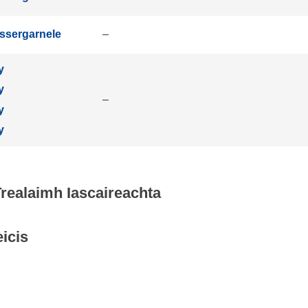
ssergarnele
–
y
y
–
y
y
realaimh Iascaireachta
icis