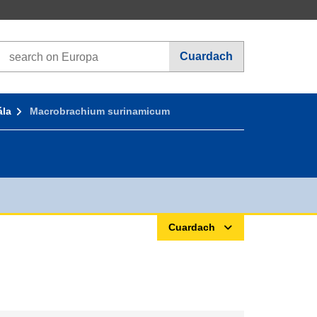
Search on Europa websites
Cuardach
ála
Macrobrachium surinamicum
Cuardach