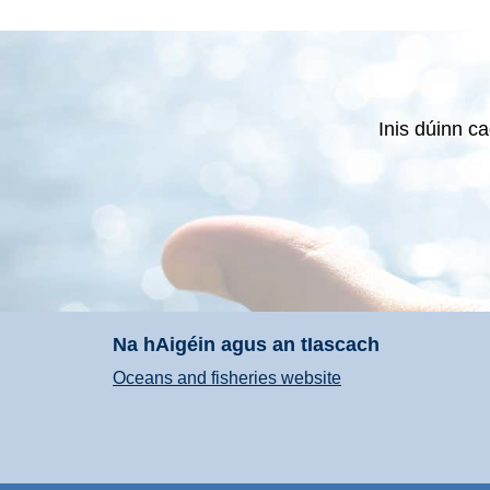
Inis dúinn ca
Na hAigéin agus an tIascach
Oceans and fisheries website