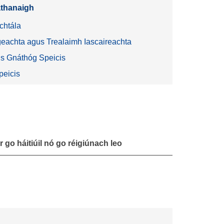
athanaigh
chtála
geachta agus Trealaimh Iascaireachta
s Gnáthóg Speicis
peicis
go háitiúil nó go réigiúnach leo