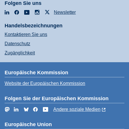
Folgen Sie uns
LinkedIn
Facebook
YouTube
Instagram
X
Newsletter
Handelsbezeichnungen
Kontaktieren Sie uns
Datenschutz
Zugänglichkeit
Europäische Kommission
Website der Europäischen Kommission
Folgen Sie der Europäischen Kommission
Mastodon
LinkedIn
Bluesky
Facebook
YouTube
Andere soziale Medien
Europäische Union