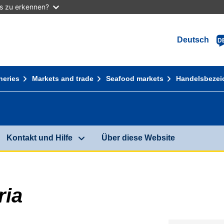
as zu erkennen?
Deutsch
D
heries
Markets and trade
Seafood markets
Handelsbeze
Kontakt und Hilfe
Über diese Website
ria