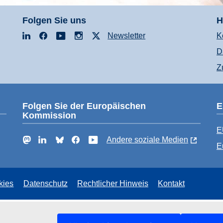
Folgen Sie uns
H
LinkedIn
Facebook
YouTube
Instagram
X
Newsletter
K
D
Z
Folgen Sie der Europäischen
E
Kommission
E
Mastodon
LinkedIn
Bluesky
Facebook
YouTube
Andere soziale Medien
E
kies
Datenschutz
Rechtlicher Hinweis
Kontakt