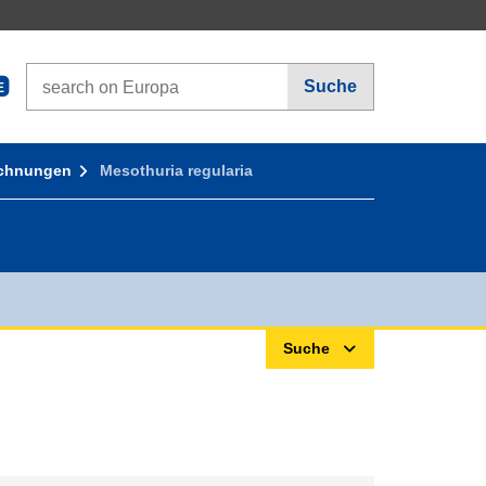
Search on Europa websites
Suche
E
ichnungen
Mesothuria regularia
Suche