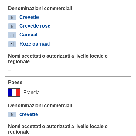
Crevette
fr
Crevette rose
fr
Garnaal
nl
Roze garnaal
nl
–
Francia
crevette
fr