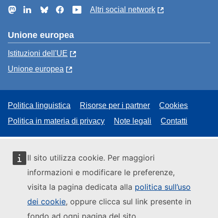
Mastodon
LinkedIn
Bluesky
Facebook
YouTube
Altri social network
Unione europea
Istituzioni dell'UE
Unione europea
Politica linguistica
Risorse per i partner
Cookies
Politica in materia di privacy
Note legali
Contatti
Il sito utilizza cookie. Per maggiori
informazioni e modificare le preferenze,
visita la pagina dedicata alla
politica sull’uso
dei cookie
, oppure clicca sul link presente in
fondo ad ogni pagina del sito.