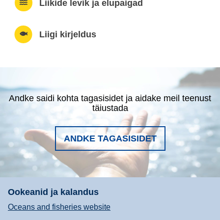
Liikide levik ja elupaigad
Liigi kirjeldus
Andke saidi kohta tagasisidet ja aidake meil teenust
täiustada
ANDKE TAGASISIDET
Ookeanid ja kalandus
Oceans and fisheries website