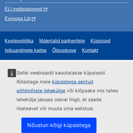
ELi institutsioonid
Euroopa Liit
Keelepoliitika
Materjalid partneritele
Küpsised
Isikuandmete kaitse
Õigusteave
Kontakt
Sellel veebisaidil kasutatakse küpsiseid.
Külastage meie
küpsistega seotud
põhimõtete lehekülge
või klõpsake mis tahes
lehekülje jaluses oleval lingil, et saada
lisateavet või muuta oma eelistusi.
Nõustun kõigi küpsistega