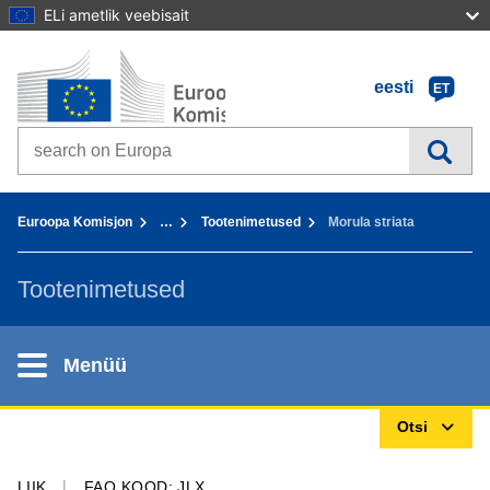
ELi ametlik veebisait
Avaleht - Euroopa Komisjon
Sisusse
eesti
ET
Search on Europa websites
You are here:
Euroopa Komisjon
…
Tootenimetused
Morula striata
Tootenimetused
Menüü
Otsi
LIIK
FAO KOOD: JLX