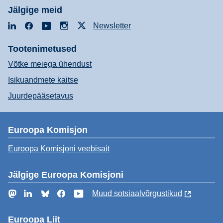
Jälgige meid
LinkedIn
Facebook
YouTube
Instagram
X
Newsletter
Tootenimetused
Võtke meiega ühendust
Isikuandmete kaitse
Juurdepääsetavus
Euroopa Komisjon
Euroopa Komisjoni veebisait
Jälgige Euroopa Komisjoni
Mastodon
LinkedIn
Bluesky
Facebook
YouTube
Muud sotsiaalvõrgustikud
Euroopa Liit