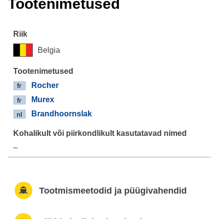
Tootenimetused
Belgia
Rocher
fr
Murex
fr
Brandhoornslak
nl
–
Tootmismeetodid ja püügivahendid