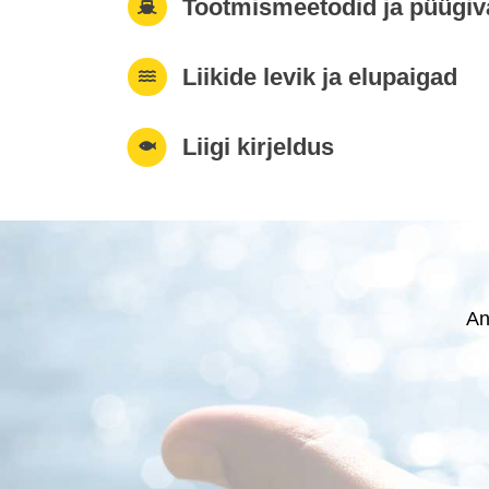
Tootmismeetodid ja püügi
Liikide levik ja elupaigad
Liigi kirjeldus
An