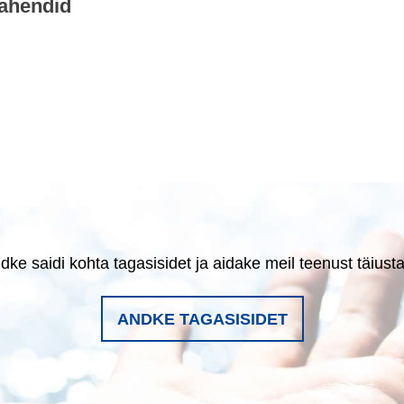
vahendid
dke saidi kohta tagasisidet ja aidake meil teenust täiust
ANDKE TAGASISIDET