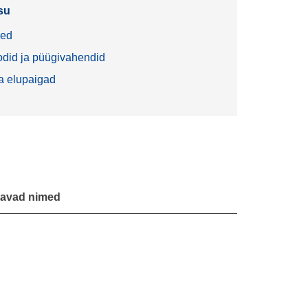
su
sed
did ja püügivahendid
 ja elupaigad
atavad nimed