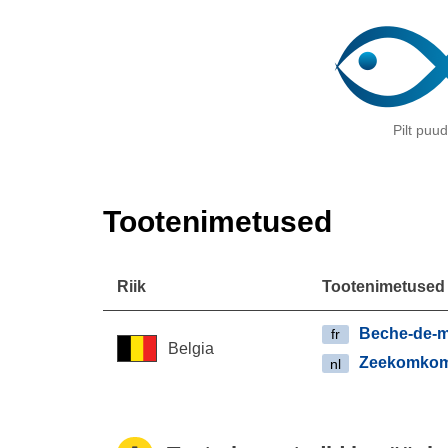
Pilt puu
Tootenimetused
Riik
Tootenimetused
Beche-de-
fr
Belgia
Zeekomko
nl