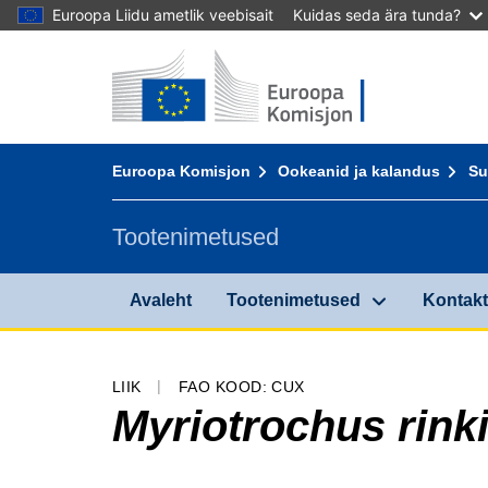
Euroopa Liidu ametlik veebisait
Kuidas seda ära tunda?
Avaleht - Euroopa Komisjon
Sisusse
You are here:
Euroopa Komisjon
Ookeanid ja kalandus
Su
Tootenimetused
Avaleht
Tootenimetused
Kontakt 
LIIK
FAO KOOD: CUX
Myriotrochus rinki