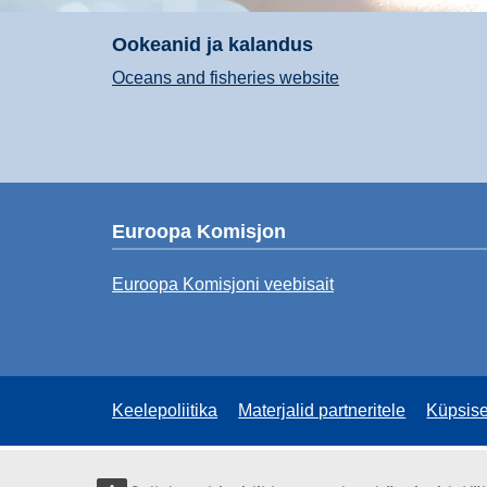
Ookeanid ja kalandus
Oceans and fisheries website
Euroopa Komisjon
Euroopa Komisjoni veebisait
Keelepoliitika
Materjalid partneritele
Küpsis