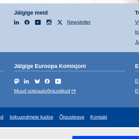
Jälgige meid
T
LinkedIn
Facebook
YouTube
Instagram
X
Newsletter
V
I
J
Jälgige Euroopa Komisjoni
E
Mastodon
LinkedIn
Bluesky
Facebook
YouTube
E
Muud sotsiaalvõrgustikud
E
ed
Isikuandmete kaitse
Õigusteave
Kontakt