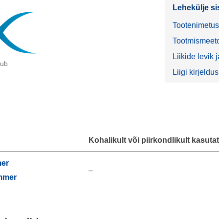
Lehekülje si
Tootenimetu
Tootmismeeto
Liikide levik
dub
Liigi kirjeldus
Kohalikult või piirkondlikult kasut
mer
–
mmer