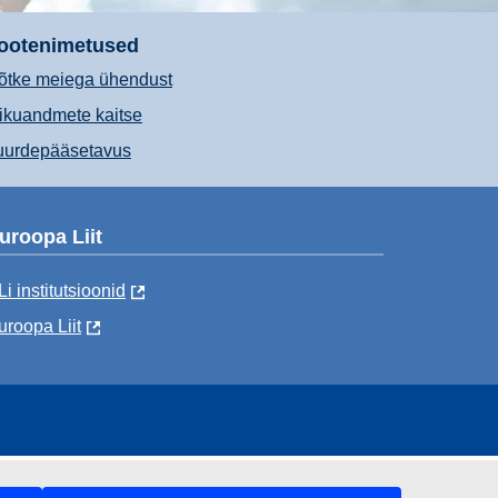
ootenimetused
õtke meiega ühendust
sikuandmete kaitse
uurdepääsetavus
uroopa Liit
Li institutsioonid
uroopa Liit