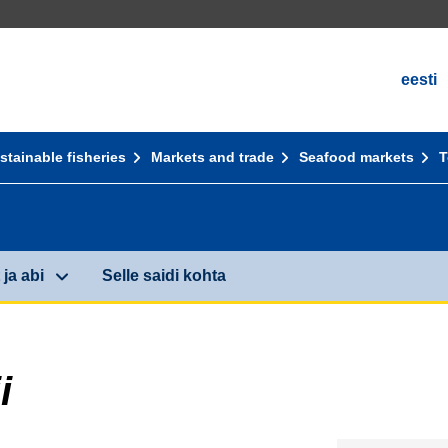
eesti
stainable fisheries
Markets and trade
Seafood markets
T
ja abi
Selle saidi kohta
i