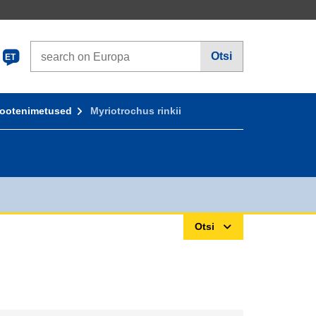
Search on Europa websites
Otsi
ET
ootenimetused
Myriotrochus rinkii
Otsi