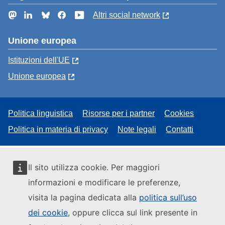
Mastodon
LinkedIn
Bluesky
Facebook
YouTube
Altri social network
Unione europea
Istituzioni dell'UE
Unione europea
Politica linguistica
Risorse per i partner
Cookies
Politica in materia di privacy
Note legali
Contatti
Il sito utilizza cookie. Per maggiori
informazioni e modificare le preferenze,
visita la pagina dedicata alla
politica sull’uso
dei cookie
, oppure clicca sul link presente in