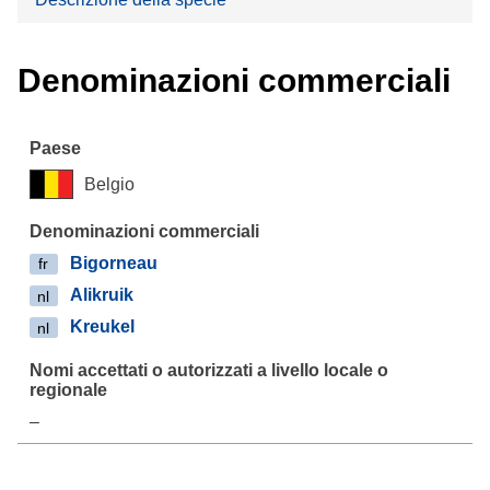
Denominazioni commerciali
Belgio
Bigorneau
fr
Alikruik
nl
Kreukel
nl
–