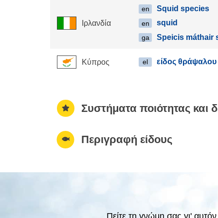
Squid species
en
squid
Ιρλανδία
en
Speicis máthair
ga
είδος θράψαλου
Κύπρος
el
Συστήματα ποιότητας και δ
Περιγραφή είδους
Πείτε τη γνώμη σας γι' αυτό