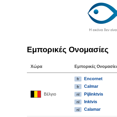
Η εικόνα δεν είνα
Εμπορικές Ονομασίες
Χώρα
Εμπορικές Ονομασίε
Encornet
fr
Calmar
fr
Βέλγιο
Pijlinktvis
nl
Inktvis
nl
Calamar
nl