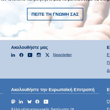
ΠΕΊΤΕ ΤΗ ΓΝΏΜΗ ΣΑΣ
Ακολουθήστε μας
Ε
LinkedIn
Facebook
YouTube
Instagram
X
Newsletter
Ε
Π
Δ
Ακολουθήστε την Ευρωπαϊκή Επιτροπή
Ε
Mastodon
LinkedIn
Bluesky
Facebook
YouTube
Ό
Άλλα μέσα κοινωνικής δικτύωσης
Ε