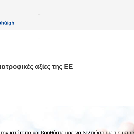
–
 shúigh
–
ιατροφικές αξίες της ΕΕ
ν τον ιστότοπο και βοηθήστε μας να βελτιώσουμε τις υ