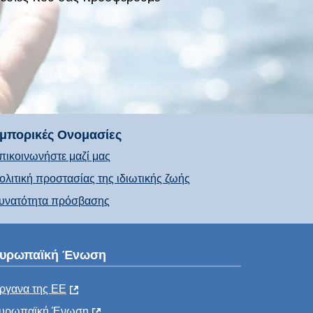
μπορικές Ονομασίες
πικοινωνήστε μαζί μας
ολιτική προστασίας της ιδιωτικής ζωής
υνατότητα πρόσβασης
υρωπαϊκή Ένωση
ργανα της ΕΕ
υρωπαϊκή Ένωση