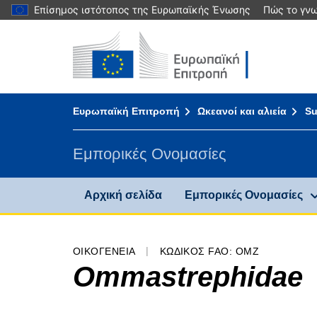
Επίσημος ιστότοπος της Ευρωπαϊκής Ένωσης
Πώς το γνω
Αρχική σελίδα - Ευρωπαϊκή Επιτροπή
Πηγαίνετε στο περιεχόμενο
You are here:
Ευρωπαϊκή Επιτροπή
Ωκεανοί και αλιεία
Su
Εμπορικές Ονομασίες
Αρχική σελίδα
Εμπορικές Ονομασίες
ΟΙΚΟΓΈΝΕΙΑ
ΚΩΔΙΚΌΣ FAO: OMZ
Ommastrephidae