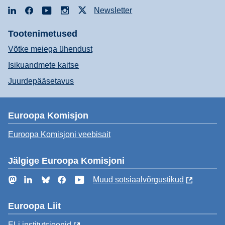
LinkedIn
Facebook
YouTube
Instagram
X
Newsletter
Tootenimetused
Võtke meiega ühendust
Isikuandmete kaitse
Juurdepääsetavus
Euroopa Komisjon
Euroopa Komisjoni veebisait
Jälgige Euroopa Komisjoni
Mastodon
LinkedIn
Bluesky
Facebook
YouTube
Muud sotsiaalvõrgustikud
Euroopa Liit
ELi institutsioonid