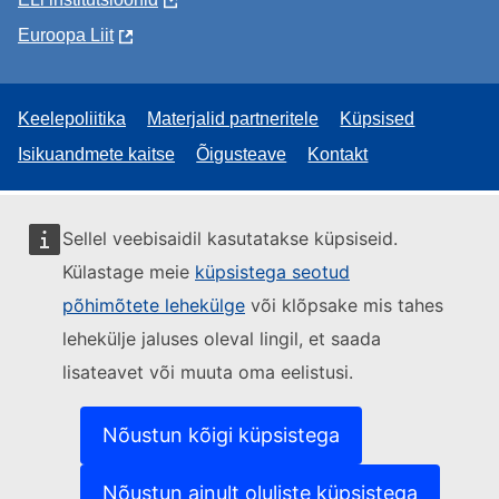
Euroopa Liit
Keelepoliitika
Materjalid partneritele
Küpsised
Isikuandmete kaitse
Õigusteave
Kontakt
Sellel veebisaidil kasutatakse küpsiseid.
Külastage meie
küpsistega seotud
põhimõtete lehekülge
või klõpsake mis tahes
lehekülje jaluses oleval lingil, et saada
lisateavet või muuta oma eelistusi.
Nõustun kõigi küpsistega
Nõustun ainult oluliste küpsistega