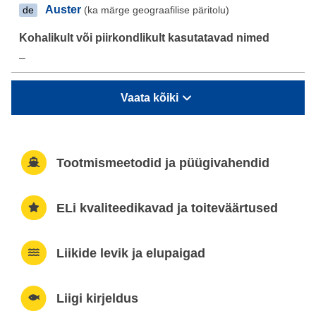
Auster
(ka märge geograafilise päritolu)
de
–
Vaata kõiki
Tootmismeetodid ja püügivahendid
ELi kvaliteedikavad ja toiteväärtused
Liikide levik ja elupaigad
Liigi kirjeldus