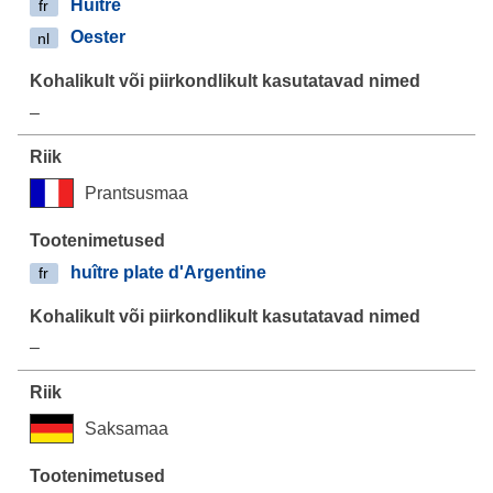
Huitre
fr
Oester
nl
–
Prantsusmaa
huître plate d'Argentine
fr
–
Saksamaa