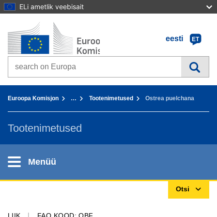
ELi ametlik veebisait
Avaleht - Euroopa Komisjon
Sisusse
eesti
ET
Search on Europa websites
You are here:
Euroopa Komisjon
…
Tootenimetused
Ostrea puelchana
Tootenimetused
Menüü
Otsi
LIIK
FAO KOOD: OBF