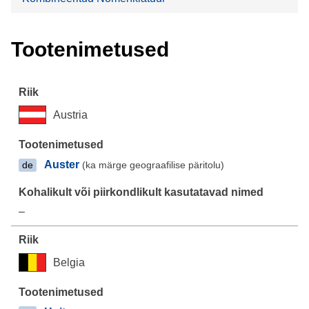
Tootenimetused
Austria
Auster
(ka märge geograafilise päritolu)
de
–
Belgia