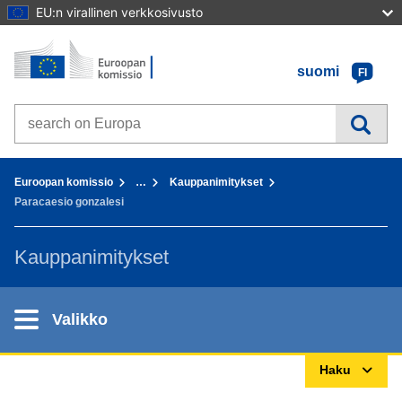
EU:n virallinen verkkosivusto
Etusivu - Euroopan komissio
Sisältöön
suomi
FI
Search on Europa websites
You are here:
Euroopan komissio
…
Kauppanimitykset
Paracaesio gonzalesi
Kauppanimitykset
Valikko
Haku