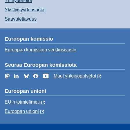
Yhteydenotot
Yksityisyydensuoja
Saavutettavuus
Euroopan komissio
Euroopan komission verkkosivusto
Seuraa Euroopan komissiota
Mastodon
LinkedIn
Bluesky
Facebook
YouTube
Muut yhteisöpalvelut
Euroopan unioni
EU:n toimielimeti
Euroopan unioni