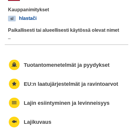
hlastači
sl
–
Tuotantomenetelmät ja pyydykset
EU:n laatujärjestelmät ja ravintoarvot
Lajin esiintyminen ja levinneisyys
Lajikuvaus