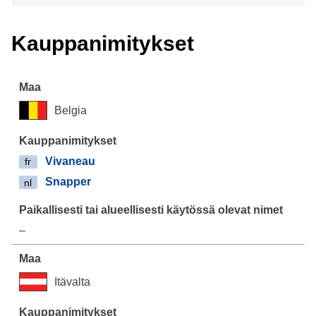
Kauppanimitykset
Belgia
Vivaneau
fr
Snapper
nl
–
Itävalta