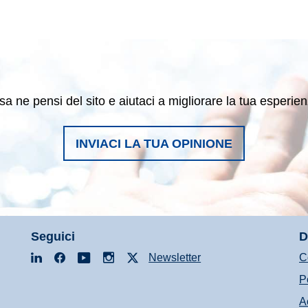
sa ne pensi del sito e aiutaci a migliorare la tua esperie
INVIACI LA TUA OPINIONE
Seguici
D
LinkedIn
Facebook
YouTube
Instagram
X
Newsletter
C
P
A