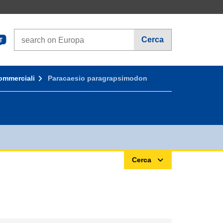
Search on Europa websites
Cerca
T
ommerciali
Paracaesio paragrapsimodon
Cerca