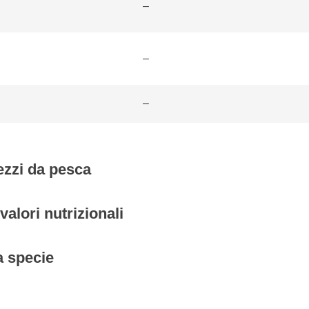
–
–
–
ezzi da pesca
valori nutrizionali
a specie