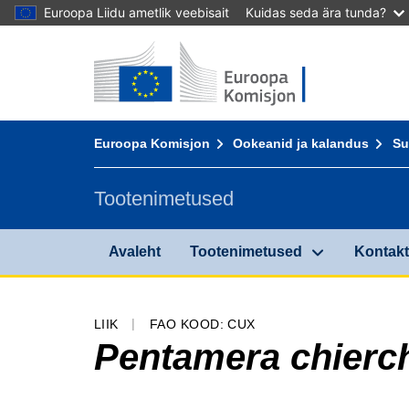
Euroopa Liidu ametlik veebisait
Kuidas seda ära tunda?
Avaleht - Euroopa Komisjon
Sisusse
You are here:
Euroopa Komisjon
Ookeanid ja kalandus
Su
Tootenimetused
Avaleht
Tootenimetused
Kontakt 
LIIK
FAO KOOD: CUX
Pentamera chierc