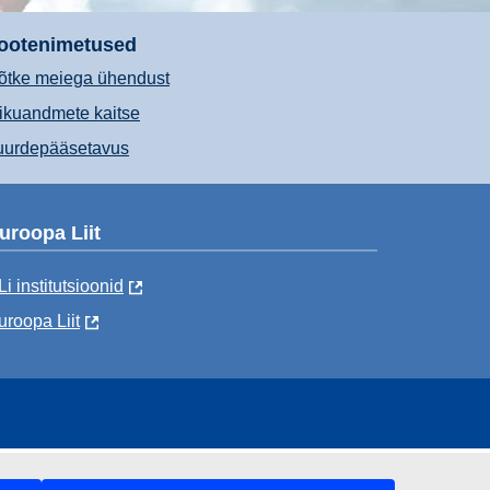
ootenimetused
õtke meiega ühendust
sikuandmete kaitse
uurdepääsetavus
uroopa Liit
Li institutsioonid
uroopa Liit