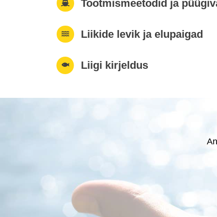
Tootmismeetodid ja püügi
Liikide levik ja elupaigad
Liigi kirjeldus
An