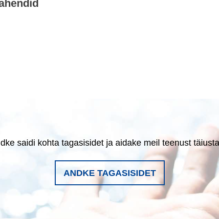
vahendid
dke saidi kohta tagasisidet ja aidake meil teenust täiust
ANDKE TAGASISIDET