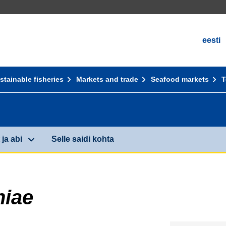
eesti
stainable fisheries
Markets and trade
Seafood markets
T
ja abi
Selle saidi kohta
hiae