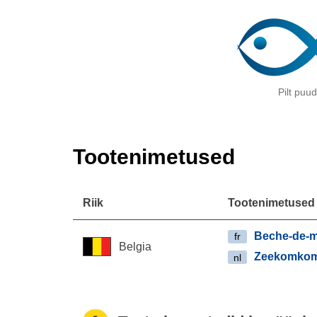
Pilt puu
Tootenimetused
Riik
Tootenimetused
Beche-de-
fr
Belgia
Zeekomko
nl