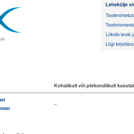
Lehekülje si
Tootenimetu
Tootmismeeto
Liikide levik
dub
Liigi kirjeldus
Kohalikult või piirkondlikult kasut
mer
–
mmer