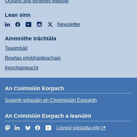
Oceans and fisheries website
Lean sinn
LinkedIn
Facebook
YouTube
Instagram
X
Newsletter
Ainmnithe tráchtála
Teagmháil
Beartas príobháideachais
Inrochtaineacht
An Coimisiún Eorpach
Suíomh gréasáin an Choimisiúin Eorpaigh
An Coimisiún Eorpach a leanúint
Mastodon
LinkedIn
Bluesky
Facebook
YouTube
Líonraí sóisialta eile