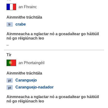
an Fhrainc
crabe
fr
–
an Phortaingéil
Caranguejo
pt
Caranguejo-nadador
pt