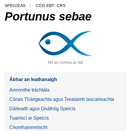
SPEICEAS
CÓD EBT: CRS
Portunus sebae
Níl an íomhá ar fáil
Ábhar an leathanaigh
Ainmnithe tráchtála
Córais Tháirgeachta agus Trealaimh Iascaireachta
Dáileadh agus Gnáthóg Speicis
Tuairiscí ar Speicis
Chomhainmníocht