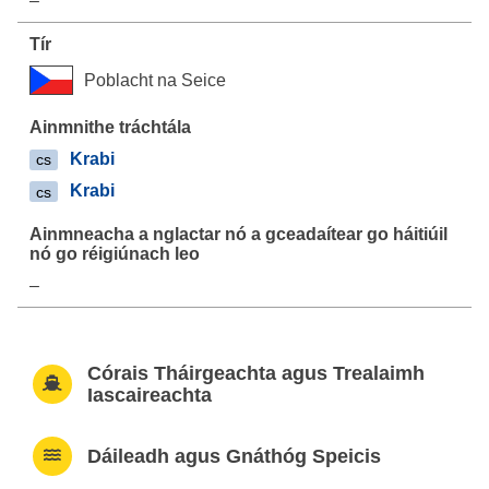
–
Poblacht na Seice
Krabi
cs
Krabi
cs
–
Córais Tháirgeachta agus Trealaimh
Iascaireachta
Dáileadh agus Gnáthóg Speicis