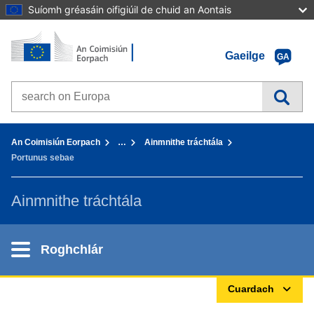
Suíomh gréasáin oifigiúil de chuid an Aontais
Baile - An Coimisiún Eorpach
Téigh chuig inneachar
Gaeilge
GA
Search on Europa websites
You are here:
An Coimisiún Eorpach
…
Ainmnithe tráchtála
Portunus sebae
Ainmnithe tráchtála
Roghchlár
Cuardach