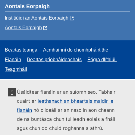
Aontais Eorpaigh
Institiúidí an Aontais Eorpaigh
Aontais Eorpaigh
Beartas teanga
Acmhainní do chomhpháirtithe
Fianáin
Beartas príobháideachais
Fógra dlíthiúil
Teagmháil
Úsáidtear fianáin ar an suíomh seo. Tabhair
cuairt ar
leathanach an bheartais maidir le
fianáin
nó cliceáil ar an nasc in aon cheann
de na buntásca chun tuilleadh eolais a fháil
agus chun do chuid roghanna a athrú.