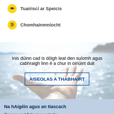
Tuairiscí ar Speicis
Chomhainmníocht
Inis dúinn cad is dóigh leat den suíomh agus
cabhraigh linn é a chur in oiriúint duit
AISEOLAS A THABHAIRT
Na hAigéin agus an tIascach