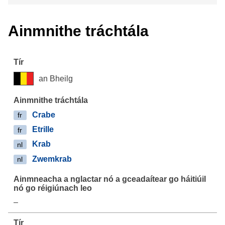
Ainmnithe tráchtála
an Bheilg
Crabe
fr
Etrille
fr
Krab
nl
Zwemkrab
nl
–