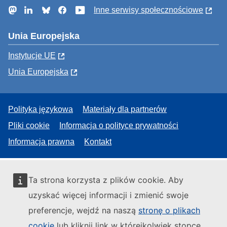
Mastodon
LinkedIn
Bluesky
Facebook
YouTube
Inne serwisy społecznościowe
Unia Europejska
Instytucje UE
Unia Europejska
Polityka językowa
Materiały dla partnerów
Pliki cookie
Informacja o polityce prywatności
Informacja prawna
Kontakt
Ta strona korzysta z plików cookie. Aby
uzyskać więcej informacji i zmienić swoje
preferencje, wejdź na naszą
stronę o plikach
cookie
lub kliknij link w którejkolwiek stopce.