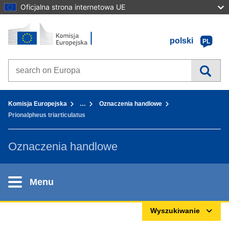
Oficjalna strona internetowa UE
Strona główna - Komisja Europejska
Przejdź do zawartości
polski
PL
Search on Europa websites
You are here:
Komisja Europejska
…
Oznaczenia handlowe
Prionalpheus triarticulatus
Oznaczenia handlowe
Menu
Wyszukiwanie