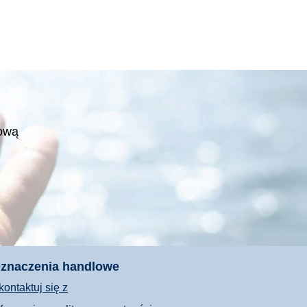
tową
znaczenia handlowe
kontaktuj się z