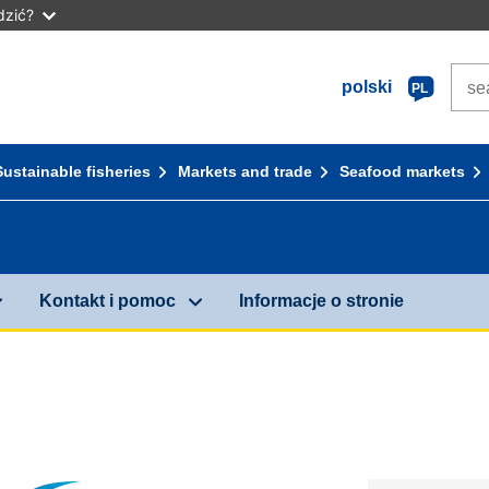
dzić?
Sear
polski
PL
Sustainable fisheries
Markets and trade
Seafood markets
Kontakt i pomoc
Informacje o stronie