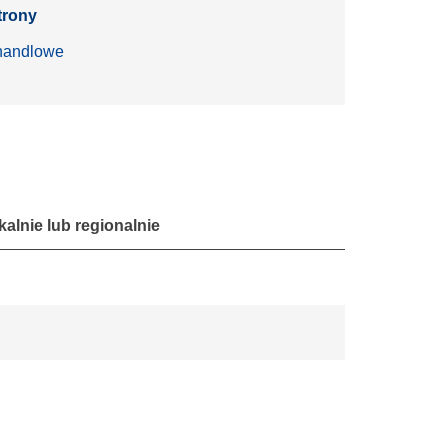
trony
handlowe
lnie lub regionalnie