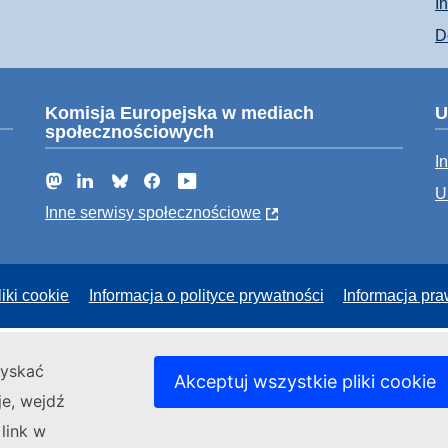
I
D
Komisja Europejska w mediach
U
społecznościowych
I
Mastodon
LinkedIn
Bluesky
Facebook
YouTube
U
Inne serwisy społecznościowe
liki cookie
Informacja o polityce prywatności
Informacja pr
zyskać
Akceptuj wszystkie pliki cookie
je, wejdź
 link w