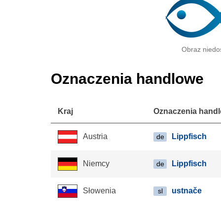
Obraz niedo
Oznaczenia handlowe
Kraj
Oznaczenia hand
Lippfisch
Austria
de
Lippfisch
Niemcy
de
ustnače
Słowenia
sl