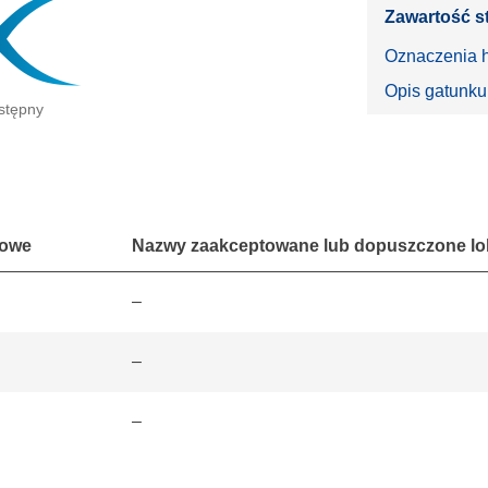
Zawartość s
Oznaczenia 
Opis gatunku
stępny
lowe
Nazwy zaakceptowane lub dopuszczone loka
–
–
–