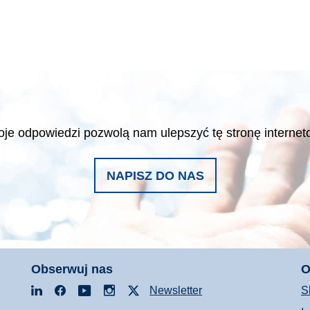
je odpowiedzi pozwolą nam ulepszyć tę stronę interne
NAPISZ DO NAS
Obserwuj nas
O
LinkedIn
Facebook
YouTube
Instagram
X
Newsletter
S