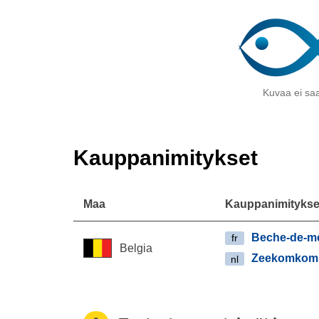
Kuvaa ei saa
Kauppanimitykset
Maa
Kauppanimitykse
Beche-de-m
fr
Belgia
Zeekomkom
nl