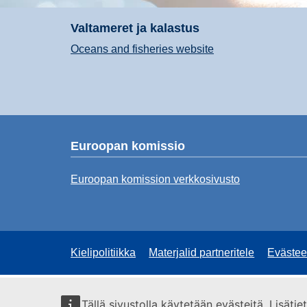
Valtameret ja kalastus
Oceans and fisheries website
Euroopan komissio
Euroopan komission verkkosivusto
Kielipolitiikka
Materjalid partneritele
Evästee
Tällä sivustolla käytetään evästeitä. Lisäti