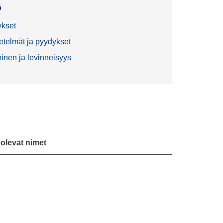
ö
ykset
telmät ja pyydykset
minen ja levinneisyys
ä olevat nimet