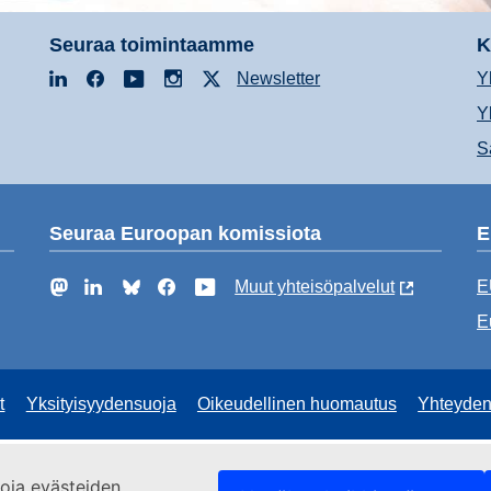
Seuraa toimintaamme
K
LinkedIn
Facebook
YouTube
Instagram
X
Newsletter
Y
Y
S
Seuraa Euroopan komissiota
E
Mastodon
LinkedIn
Bluesky
Facebook
YouTube
Muut yhteisöpalvelut
E
E
t
Yksityisyydensuoja
Oikeudellinen huomautus
Yhteyden
etoja evästeiden