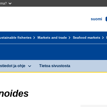
arma?
suomi
ustainable fisheries
Markets and trade
Seafood markets
stiedot ja ohje
Tietoa sivustosta
noides