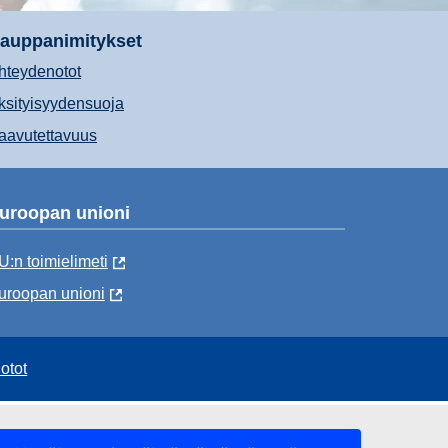
auppanimitykset
hteydenotot
ksityisyydensuoja
aavutettavuus
uroopan unioni
U:n toimielimeti
uroopan unioni
otot