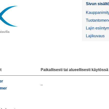
Sivun sisält
Kauppanimit
Tuotantomene
Lajin esiinty
tavilla
Lajikuvaus
t
Paikallisesti tai alueellisesti käytöss
er
–
mer