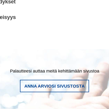
dykset
neisyys
Palautteesi auttaa meitä kehittämään sivustoa
ANNA ARVIOSI SIVUSTOSTA