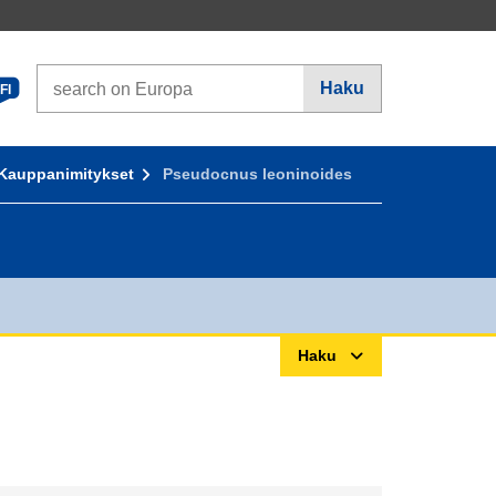
Search on Europa websites
Haku
FI
Kauppanimitykset
Pseudocnus leoninoides
Haku