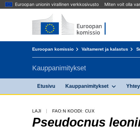
Euroopan unionin virallinen verkkosivusto
Miten voit olla v
Etusivu - Euroopan komissio
Sisältöön
You are here:
Euroopan komissio
Valtameret ja kalastus
S
Kauppanimitykset
Etusivu
Kauppanimitykset
Yhtey
LAJI
FAO:N KOODI: CUX
Pseudocnus leoni