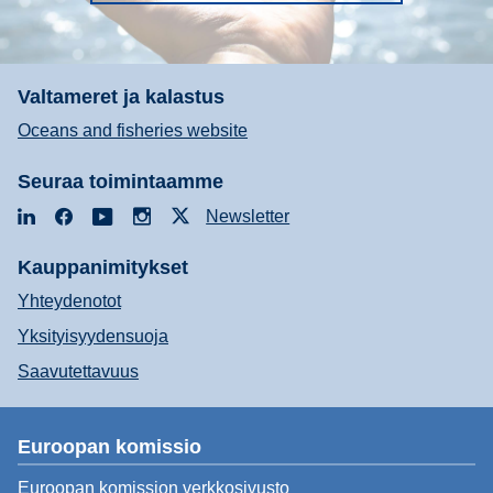
Valtameret ja kalastus
Oceans and fisheries website
Seuraa toimintaamme
LinkedIn
Facebook
YouTube
Instagram
X
Newsletter
Kauppanimitykset
Yhteydenotot
Yksityisyydensuoja
Saavutettavuus
Euroopan komissio
Euroopan komission verkkosivusto