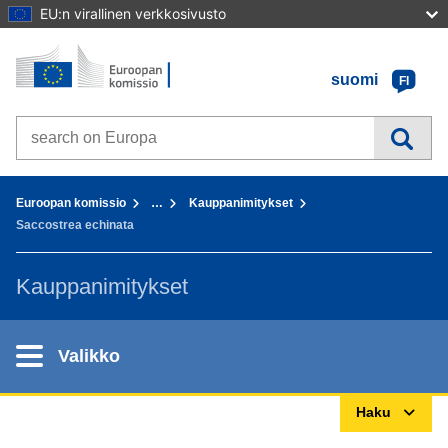
EU:n virallinen verkkosivusto
Etusivu - Euroopan komissio
Sisältöön
suomi
FI
Search on Europa websites
You are here:
Euroopan komissio
…
Kauppanimitykset
Saccostrea echinata
Kauppanimitykset
Valikko
Haku