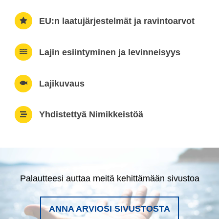
EU:n laatujärjestelmät ja ravintoarvot
Lajin esiintyminen ja levinneisyys
Lajikuvaus
Yhdistettyä Nimikkeistöä
Palautteesi auttaa meitä kehittämään sivustoa
ANNA ARVIOSI SIVUSTOSTA