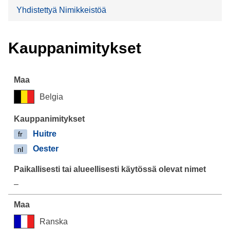
Yhdistettyä Nimikkeistöä
Kauppanimitykset
Belgia
Huitre
fr
Oester
nl
–
Ranska