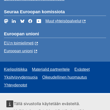
Seuraa Euroopan komissiota
Mastodon
LinkedIn
Bluesky
Facebook
YouTube
Muut yhteisöpalvelut
Euroopan unioni
EU:n toimielimeti
Euroopan unioni
Kielipolitiikka
Materjalid partneritele
Evästeet
Yksityisyydensuoja
Oikeudellinen huomautus
Yhteydenotot
Tällä sivustolla käytetään evästeitä.