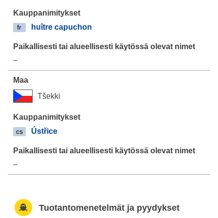
huître capuchon
fr
–
Tšekki
Ústřice
cs
–
Tuotantomenetelmät ja pyydykset