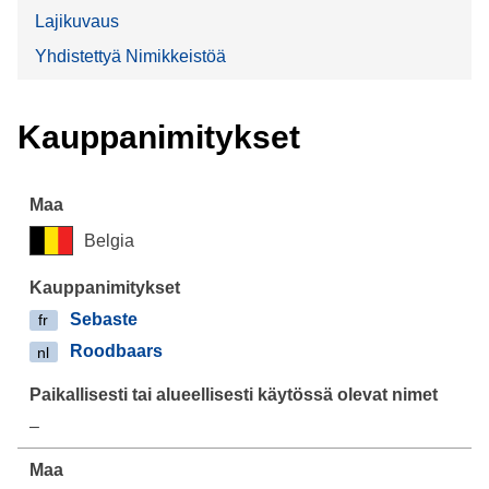
Lajikuvaus
Yhdistettyä Nimikkeistöä
Kauppanimitykset
Belgia
Sebaste
fr
Roodbaars
nl
–