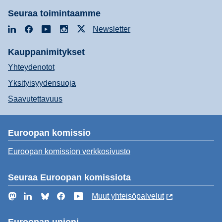
Seuraa toimintaamme
LinkedIn
Facebook
YouTube
Instagram
X
Newsletter
Kauppanimitykset
Yhteydenotot
Yksityisyydensuoja
Saavutettavuus
Euroopan komissio
Euroopan komission verkkosivusto
Seuraa Euroopan komissiota
Mastodon
LinkedIn
Bluesky
Facebook
YouTube
Muut yhteisöpalvelut
Euroopan unioni