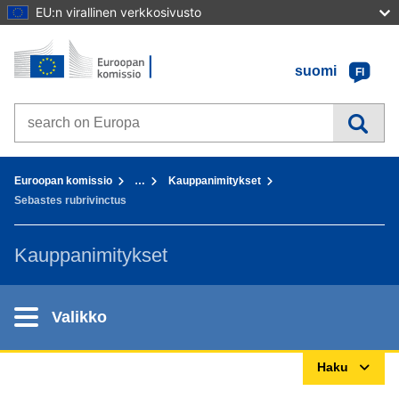
EU:n virallinen verkkosivusto
Etusivu - Euroopan komissio
Sisältöön
suomi
FI
Search on Europa websites
You are here:
Euroopan komissio
…
Kauppanimitykset
Sebastes rubrivinctus
Kauppanimitykset
Valikko
Haku