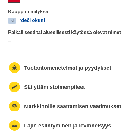
rdeči okuni
sl
–
Tuotantomenetelmät ja pyydykset
Säilyttämistoimenpiteet
Markkinoille saattamisen vaatimukset
Lajin esiintyminen ja levinneisyys