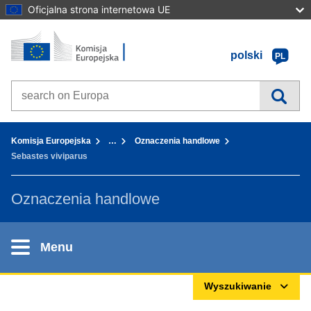
Oficjalna strona internetowa UE
Strona główna - Komisja Europejska
Przejdź do zawartości
polski
PL
Search on Europa websites
You are here:
Komisja Europejska
…
Oznaczenia handlowe
Sebastes viviparus
Oznaczenia handlowe
Menu
Wyszukiwanie