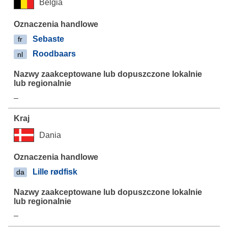
Belgia
Sebaste
fr
Roodbaars
nl
–
Dania
Lille rødfisk
da
–