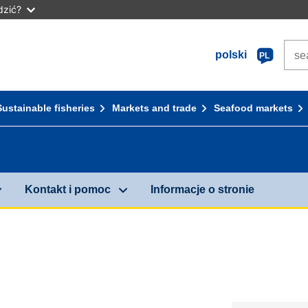
dzić?
Sear
polski
PL
Sustainable fisheries
Markets and trade
Seafood markets
Kontakt i pomoc
Informacje o stronie