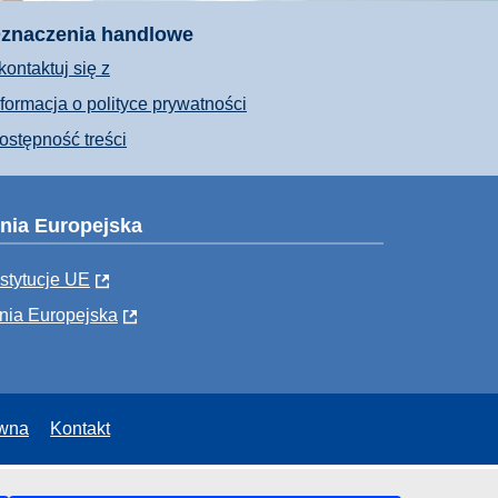
znaczenia handlowe
kontaktuj się z
nformacja o polityce prywatności
ostępność treści
nia Europejska
nstytucje UE
nia Europejska
awna
Kontakt