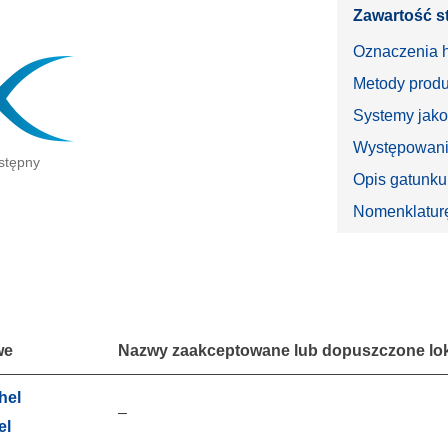
Zawartość s
Oznaczenia 
Metody produ
Systemy jako
Występowanie
stępny
Opis gatunku
Nomenklatur
we
Nazwy zaakceptowane lub dopuszczone loka
hel
–
el