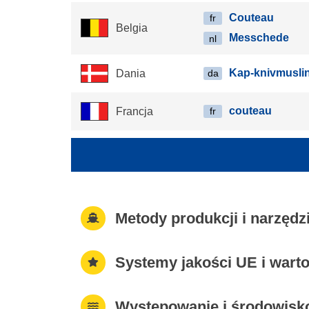
Couteau
fr
Belgia
Messchede
nl
Kap-knivmusli
Dania
da
couteau
Francja
fr
Metody produkcji i narzęd
Systemy jakości UE i wart
Występowanie i środowisk