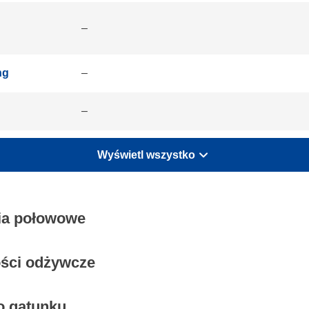
–
ng
–
–
Wyświetl wszystko
zia połowowe
ości odżywcze
o gatunku