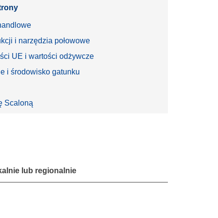
trony
handlowe
kcji i narzędzia połowowe
ści UE i wartości odżywcze
 i środowisko gatunku
ę Scaloną
lnie lub regionalnie