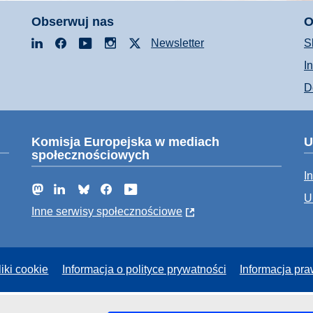
Obserwuj nas
O
LinkedIn
Facebook
YouTube
Instagram
X
Newsletter
S
I
D
Komisja Europejska w mediach
U
społecznościowych
I
Mastodon
LinkedIn
Bluesky
Facebook
YouTube
U
Inne serwisy społecznościowe
liki cookie
Informacja o polityce prywatności
Informacja pr