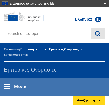
Επίσημος ιστότοπος της ΕΕ
Αρχική σελίδα - Ευρωπαϊκή Επιτροπή
Πηγαίνετε στο περιεχόμενο
Ελληνικά
EL
Search on Europa websites
You are here:
Ευρωπαϊκή Επιτροπή
…
Εμπορικές Ονομασίες
Synallactes chuni
Εμπορικές Ονομασίες
Μενού
Αναζήτηση