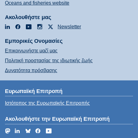
Oceans and fisheries website
Ακολουθήστε μας
LinkedIn
Facebook
YouTube
Instagram
X
Newsletter
Εμπορικές Ονομασίες
Επικοινωνήστε μαζί μας
Πολιτική προστασίας της ιδιωτικής ζωής
Δυνατότητα πρόσβασης
Ευρωπαϊκή Επιτροπή
Ιστότοπος της Ευρωπαϊκής Επιτροπής
Ακολουθήστε την Ευρωπαϊκή Επιτροπή
Mastodon
LinkedIn
Bluesky
Facebook
YouTube