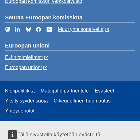
Euroopan komission verkkosivusto
Seuraa Euroopan komissiota
Mastodon
LinkedIn
Bluesky
Facebook
YouTube
Muut yhteisöpalvelut
Euroopan unioni
EU:n toimielimeti
Euroopan unioni
Kielipolitiikka
Materjalid partneritele
Evästeet
Yksityisyydensuoja
Oikeudellinen huomautus
Yhteydenotot
Tällä sivustolla käytetään evästeitä.