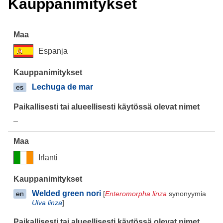
Kauppanimitykset
Espanja
Lechuga de mar
es
–
Irlanti
Welded green nori
[
Enteromorpha linza
synonyymia
en
Ulva linza
]