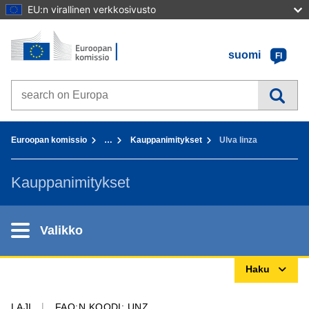
EU:n virallinen verkkosivusto
Etusivu - Euroopan komissio
Sisältöön
suomi
FI
Search on Europa websites
You are here:
Euroopan komissio
…
Kauppanimitykset
Ulva linza
Kauppanimitykset
Valikko
Haku
LAJI
FAO:N KOODI: UNZ