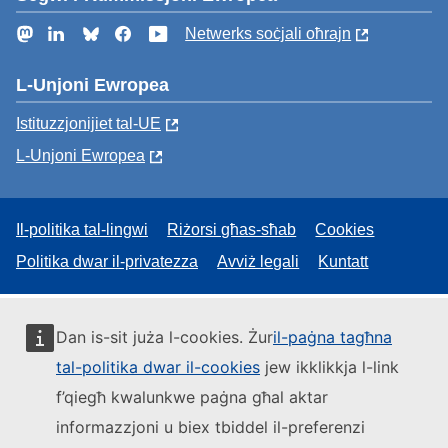
Mastodon
LinkedIn
Bluesky
Facebook
YouTube
Netwerks soċjali oħrajn
L-Unjoni Ewropea
Istituzzjonijiet tal-UE
L-Unjoni Ewropea
Il-politika tal-lingwi
Riżorsi għas-sħab
Cookies
Politika dwar il-privatezza
Avviż legali
Kuntatt
Dan is-sit juża l-cookies. Żur
il-paġna tagħna
tal-politika dwar il-cookies
jew ikklikkja l-link
f’qiegħ kwalunkwe paġna għal aktar
informazzjoni u biex tbiddel il-preferenzi