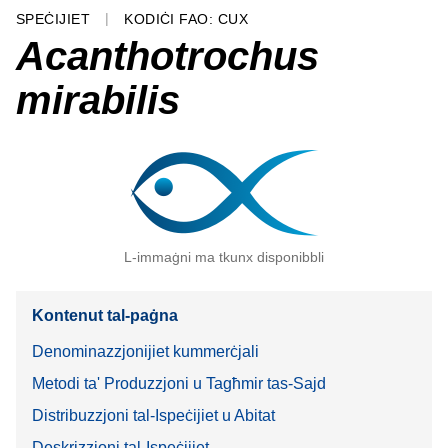
SPEĊIJIET
KODIĊI FAO: CUX
Acanthotrochus
mirabilis
L-immaġni ma tkunx disponibbli
Kontenut tal-paġna
Denominazzjonijiet kummerċjali
Metodi ta' Produzzjoni u Tagħmir tas-Sajd
Distribuzzjoni tal-Ispeċijiet u Abitat
Deskrizzjoni tal-Ispeċijiet