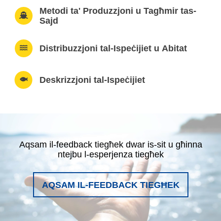
Metodi ta' Produzzjoni u Tagħmir tas-
Sajd
Distribuzzjoni tal-Ispeċijiet u Abitat
Deskrizzjoni tal-Ispeċijiet
Aqsam il-feedback tiegħek dwar is-sit u għinna
ntejbu l-esperjenza tiegħek
AQSAM IL-FEEDBACK TIEGĦEK