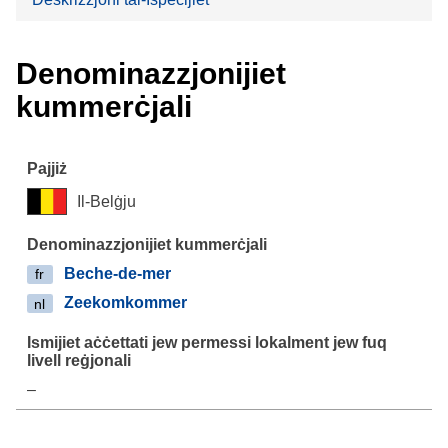
Denominazzjonijiet
kummerċjali
Il-Belġju
Beche-de-mer
fr
Zeekomkommer
nl
–