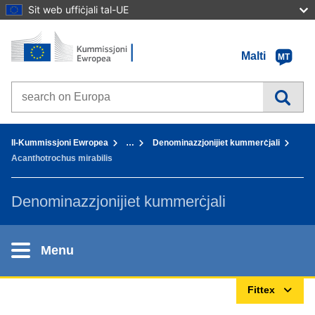
Sit web uffiċjali tal-UE
Paġna Ewlenija - Il-Kummissjoni Ewropea
Mur fil-kontenut
Malti
MT
Search on Europa websites
You are here:
Il-Kummissjoni Ewropea
…
Denominazzjonijiet kummerċjali
Acanthotrochus mirabilis
Denominazzjonijiet kummerċjali
Menu
Fittex