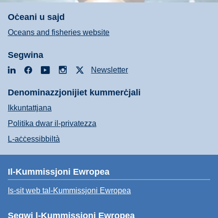
Oċeani u sajd
Oceans and fisheries website
Segwina
LinkedIn
Facebook
YouTube
Instagram
X
Newsletter
Denominazzjonijiet kummerċjali
Ikkuntattjana
Politika dwar il-privatezza
L-aċċessibbiltà
Il-Kummissjoni Ewropea
Is-sit web tal-Kummissjoni Ewropea
Segwi l-Kummissjoni Ewropea