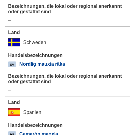
–
Schweden
Nordlig mauxia räka
sv
–
Spanien
Camarón maoxía
es