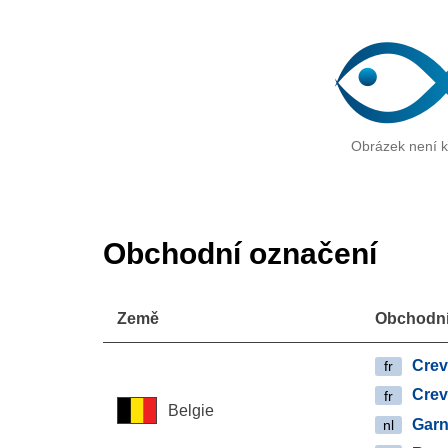
Obrázek není k 
Obchodní označení
Země
Obchodní
Crev
fr
Crev
fr
Belgie
Garn
nl