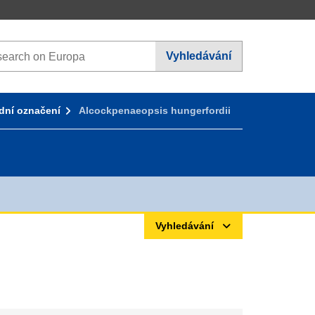
arch on Europa websites
Vyhledávání
ní označení
Alcockpenaeopsis hungerfordii
Vyhledávání