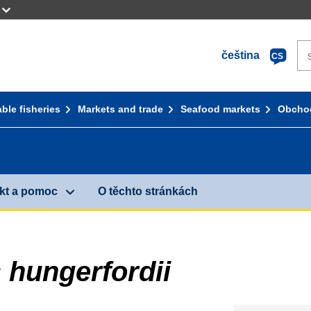
Se
čeština
CS
ble fisheries
Markets and trade
Seafood markets
Obchod
kt a pomoc
O těchto stránkách
 hungerfordii