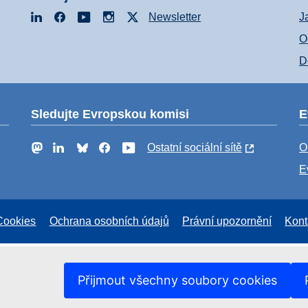
LinkedIn
Facebook
YouTube
Instagram
X
Newsletter
J
O
D
Sledujte Evropskou komisi
E
Mastodon
LinkedIn
Bluesky
Facebook
YouTube
Ostatní sociální sítě
O
E
Cookies
Ochrana osobních údajů
Právní upozornění
Kont
Přijmout všechny soubory cookies