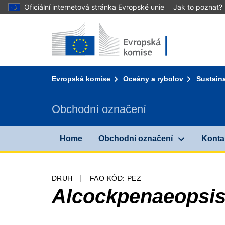
Oficiální internetová stránka Evropské unie
Jak to poznat?
Home - Evropská komise
Přejít k obsahu
You are here:
Evropská komise
Oceány a rybolov
Sustaina
Obchodní označení
Home
Obchodní označení
Konta
DRUH
FAO KÓD: PEZ
Alcockpenaeopsis