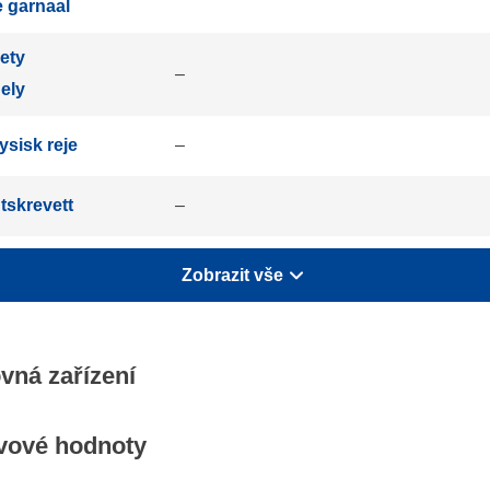
 garnaal
ety
–
ely
ysisk reje
–
tskrevett
–
Zobrazit vše
vná zařízení
ivové hodnoty