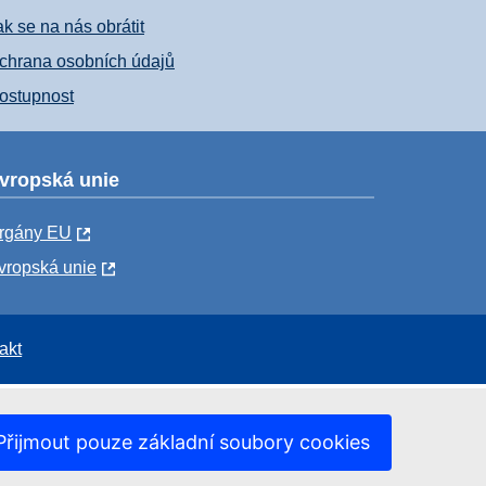
ak se na nás obrátit
chrana osobních údajů
ostupnost
vropská unie
rgány EU
vropská unie
akt
Přijmout pouze základní soubory cookies