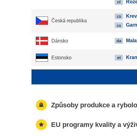
Roze
nl
Krev
cs
Česká republika
Garn
cs
Mala
Dánsko
da
Kran
Estonsko
et
Způsoby produkce a rybolo
EU programy kvality a výž