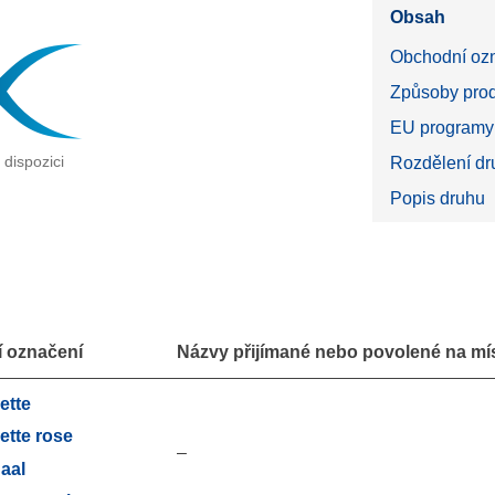
Obsah
Obchodní oz
Způsoby prod
EU programy 
dispozici
Rozdělení dru
Popis druhu
 označení
Názvy přijímané nebo povolené na míst
ette
ette rose
–
aal