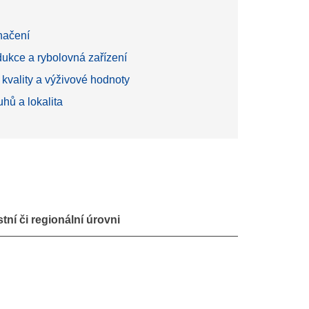
načení
ukce a rybolovná zařízení
kvality a výživové hodnoty
hů a lokalita
ní či regionální úrovni